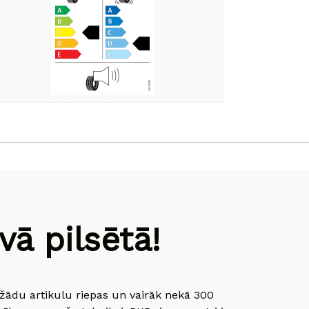
ā pilsētā!
dažādu artikulu riepas un vairāk nekā 300