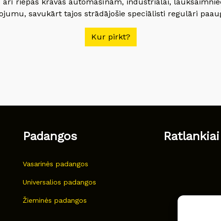
 arī riepas kravas automašīnām, industriālai, lauksaimnie
jumu, savukārt tajos strādājošie speciālisti regulāri paau
Kur pirkt?
Padangos
Ratlankiai
Vasarinės padangos
Universalios padangos
Žieminės padangos