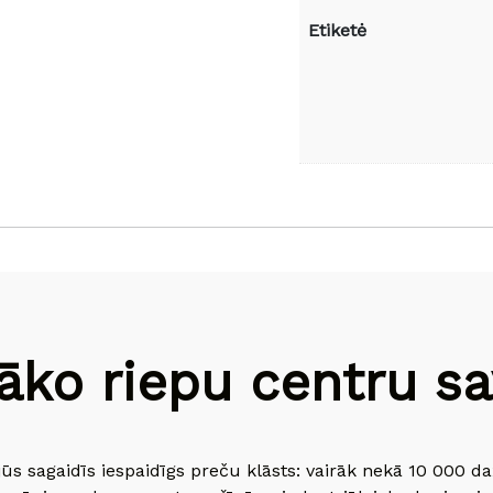
Etiketė
āko riepu centru sav
jūs sagaidīs iespaidīgs preču klāsts: vairāk nekā 10 000 