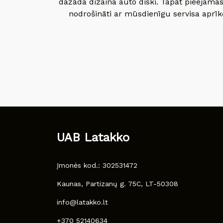
dažāda dizaina auto diski. Tapāt pieejamas
nodrošināti ar mūsdienīgu servisa aprīko
UAB Latakko
Įmonės kod.: 302531472
Kaunas, Partizanų g. 75C, LT-50308
info@latakko.lt
+370 52140634