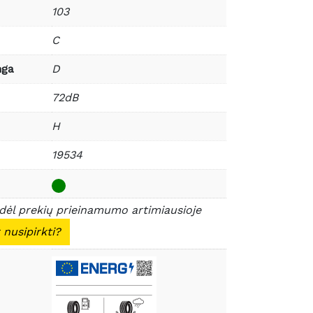
103
C
nga
D
72dB
H
19534
 dėl prekių prieinamumo artimiausioje
 nusipirkti?