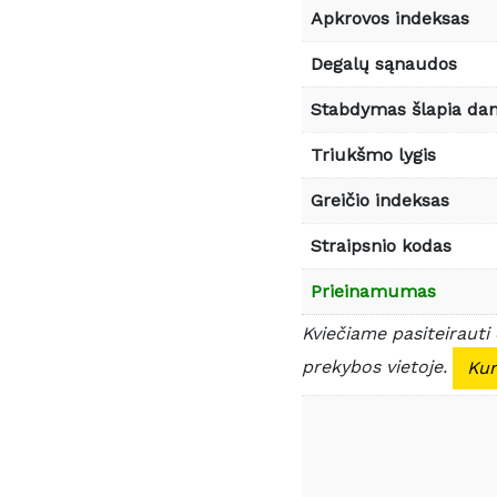
Apkrovos indeksas
Degalų sąnaudos
Stabdymas šlapia da
Triukšmo lygis
Greičio indeksas
Straipsnio kodas
Prieinamumas
Kviečiame pasiteirauti
prekybos vietoje.
Kur