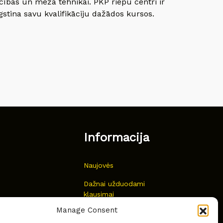
cības un meža tehnikai. PKP riepu centri ir
gstina savu kvalifikāciju dažādos kursos.
Informacija
Naujovės
Dažnai užduodami
klausimai
Manage Consent
Kur nusipirkti?