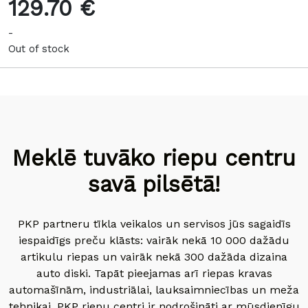
129.70 €
-
Out of stock
Meklē tuvāko riepu centru
savā pilsētā!
PKP partneru tīkla veikalos un servisos jūs sagaidīs
iespaidīgs preču klāsts: vairāk nekā 10 000 dažādu
artikulu riepas un vairāk nekā 300 dažāda dizaina
auto diski. Tapāt pieejamas arī riepas kravas
automašīnām, industriālai, lauksaimniecības un meža
tehnikai. PKP riepu centri ir nodrošināti ar mūsdienīgu