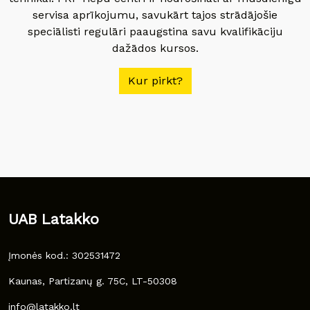
servisa aprīkojumu, savukārt tajos strādājošie
speciālisti regulāri paaugstina savu kvalifikāciju
dažādos kursos.
Kur pirkt?
UAB Latakko
Įmonės kod.: 302531472
Kaunas, Partizanų g. 75C, LT-50308
info@latakko.lt