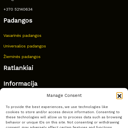
+370 52140634
Padangos
Vasarinės padangos
Universalios padangos
Žieminės padangos
Ratlankiai
Informacija
Manage Consent
Naujovės
To provide the best experiences, we use technologies like
Dažnai užduodami klausimai
cookies to store and/or access device information. Consenting to
these technologies will allow us to process data such as browsing
Kur nusipirkti?
behavior or unique IDs on this site. Not consenting or withdrawing
consent, may adversely affect certain features and functions.