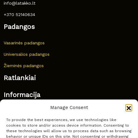
info@latakko.lt
+370 52140634
Padangos
Vasarinės padangos
Universalios padangos
Žieminės padangos
Ratlankiai
Informacija
Manage Consent
Naujovės
To provide the best experiences, we use technologies like
Dažnai užduodami klausimai
cookies to store and/or access device information. Consenting to
these technologies will allow us to process data such as browsing
Kur nusipirkti?
behavior or unique IDs on this site. Not consenting or withdrawing