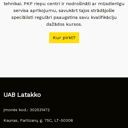
tehnikai. PKP riepu centri ir nodrošināti ar mūsdienīgu
servisa aprīkojumu, savukārt tajos strādājošie
speciālisti regulāri paaugstina savu kvalifikāciju
dažādos kursos.
Kur pirkt?
UAB Latakko
Įmonės kod.: 302531472
Kaunas, Partizanų g. 75C, LT-50308