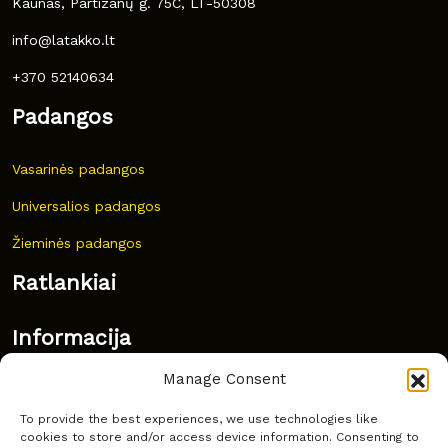
Kaunas, Partizanų g. 75C, LT-50308
info@latakko.lt
+370 52140634
Padangos
Vasarinės padangos
Universalios padangos
Žieminės padangos
Ratlankiai
Informacija
Manage Consent
Naujovės
To provide the best experiences, we use technologies like
Dažnai užduodami klausimai
cookies to store and/or access device information. Consenting to