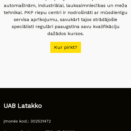
automašīnām, industriālai, lauksaimniecības un meža
tehnikai. PKP riepu centri ir nodrošināti ar mūsdienīgu
servisa aprīkojumu, savukārt tajos strādājošie
speciālisti regulāri paaugstina savu kvalifikāciju
dažādos kursos.
Kur pirkt?
UAB Latakko
Įmonės kod.: 302531472