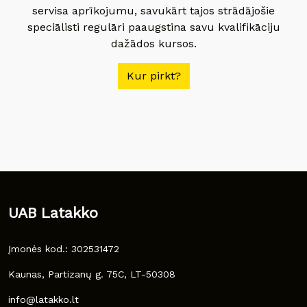
servisa aprīkojumu, savukārt tajos strādājošie
speciālisti regulāri paaugstina savu kvalifikāciju
dažādos kursos.
Kur pirkt?
UAB Latakko
Įmonės kod.: 302531472
Kaunas, Partizanų g. 75C, LT-50308
info@latakko.lt