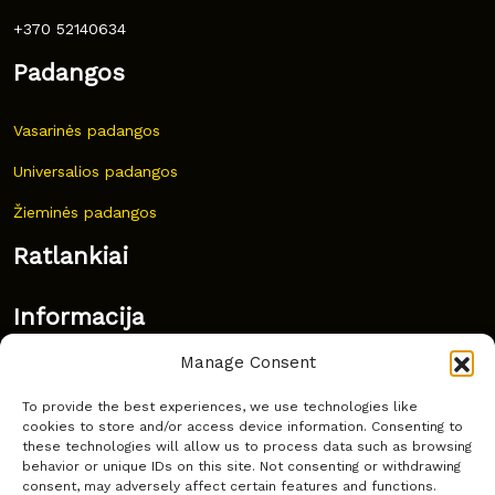
+370 52140634
Padangos
Vasarinės padangos
Universalios padangos
Žieminės padangos
Ratlankiai
Informacija
Manage Consent
Naujovės
To provide the best experiences, we use technologies like
Dažnai užduodami klausimai
cookies to store and/or access device information. Consenting to
these technologies will allow us to process data such as browsing
Kur nusipirkti?
behavior or unique IDs on this site. Not consenting or withdrawing
consent, may adversely affect certain features and functions.