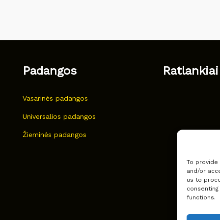
Padangos
Ratlankiai
Vasarinės padangos
Universalios padangos
Žieminės padangos
To provide
and/or acce
us to proce
consenting
functions.