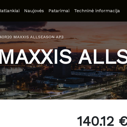
Ratlankiai
Naujovės
Patarimai
Techninė informacija
/40R20 MAXXIS ALLSEASON AP3
 MAXXIS ALL
140.12 