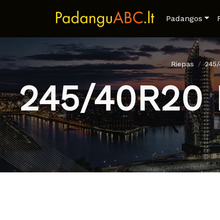
Padangos
Riepas
245
245/40R20