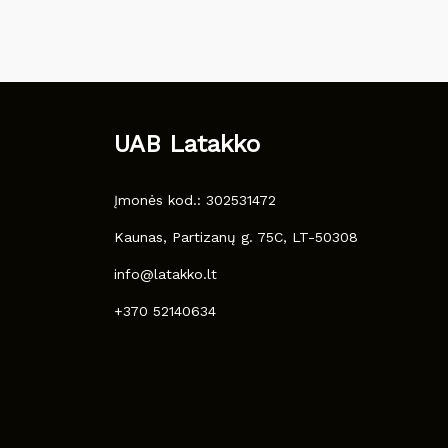
UAB Latakko
Įmonės kod.: 302531472
Kaunas, Partizanų g. 75C, LT-50308
info@latakko.lt
+370 52140634