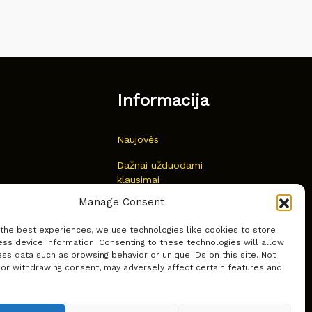
Informacija
Naujovės
Dažnai užduodami
klausimai
Manage Consent
Kur nusipirkti?
 the best experiences, we use technologies like cookies to store
Privatumas
ss device information. Consenting to these technologies will allow
ss data such as browsing behavior or unique IDs on this site. Not
 or withdrawing consent, may adversely affect certain features and