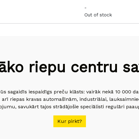
-
Out of stock
āko riepu centru sav
jūs sagaidīs iespaidīgs preču klāsts: vairāk nekā 10 000 
 arī riepas kravas automašīnām, industriālai, lauksaimnie
jumu, savukārt tajos strādājošie speciālisti regulāri paau
Kur pirkt?