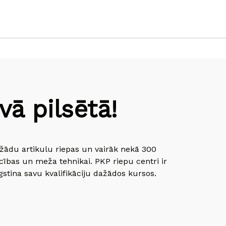
ā pilsētā!
dažādu artikulu riepas un vairāk nekā 300
cības un meža tehnikai. PKP riepu centri ir
gstina savu kvalifikāciju dažādos kursos.