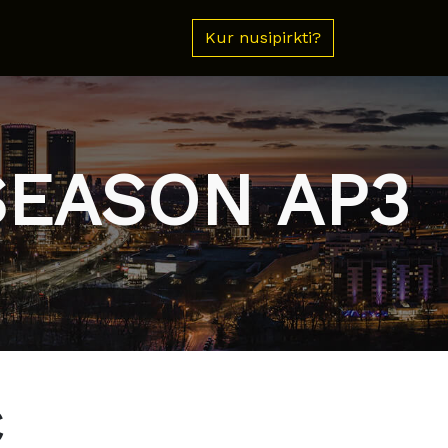
Kur nusipirkti?
SEASON AP3
€