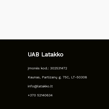
UAB Latakko
Įmonės kod.: 302531472
Kaunas, Partizanų g. 75C, LT-50308
info@latakko.lt
+370 52140634