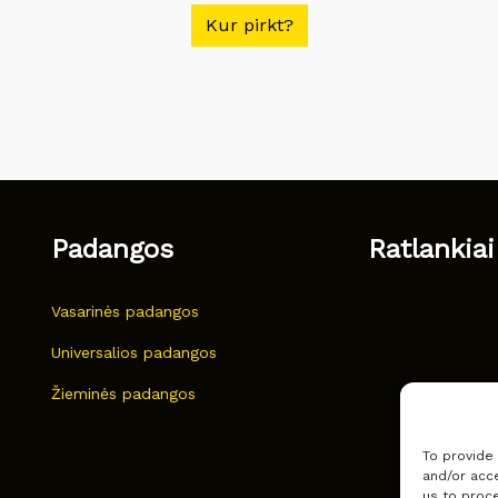
Kur pirkt?
Padangos
Ratlankiai
Vasarinės padangos
Universalios padangos
Žieminės padangos
To provide
and/or acce
us to proce