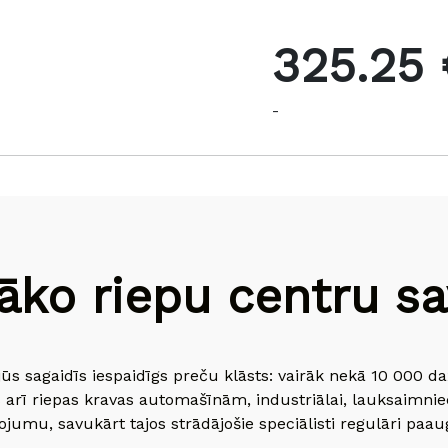
325.25 
-
āko riepu centru sav
jūs sagaidīs iespaidīgs preču klāsts: vairāk nekā 10 000 
 arī riepas kravas automašīnām, industriālai, lauksaimnie
jumu, savukārt tajos strādājošie speciālisti regulāri paau