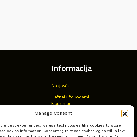
Informacija
Naujovės
Dažnai užduodami
klausimai
Manage Consent
Kur nusipirkti?
 the best experiences, we use technologies like cookies to store
Privatumas
ss device information. Consenting to these technologies will allow
ss data such as browsing behavior or unique IDs on this site. Not