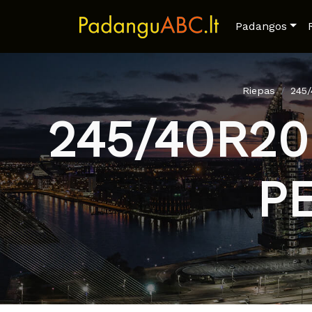
Padangos
Riepas
245
245/40R2
P