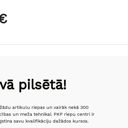
€
ā pilsētā!
dažādu artikulu riepas un vairāk nekā 300
cības un meža tehnikai. PKP riepu centri ir
gstina savu kvalifikāciju dažādos kursos.