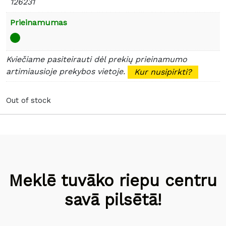
126231
Prieinamumas
Kviečiame pasiteirauti dėl prekių prieinamumo
artimiausioje prekybos vietoje.
Kur nusipirkti?
Out of stock
Meklē tuvāko riepu centru
savā pilsētā!