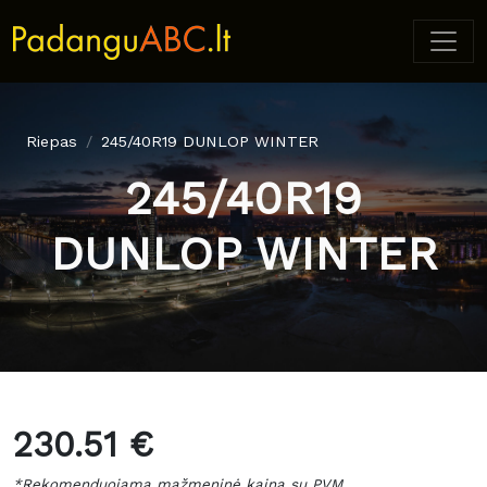
Riepas
245/40R19 DUNLOP WINTER
245/40R19
DUNLOP WINTER
230.51 €
*Rekomenduojama mažmeninė kaina su PVM.