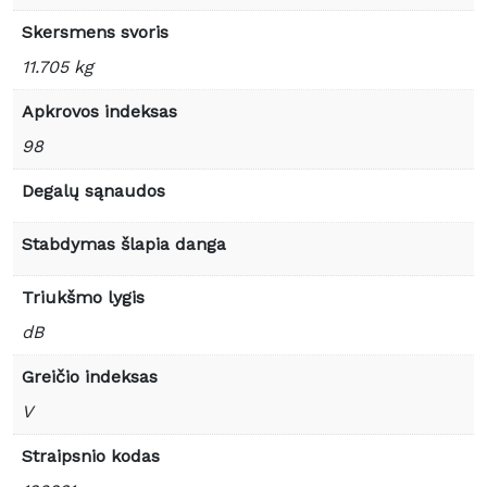
Skersmens svoris
11.705 kg
Apkrovos indeksas
98
Degalų sąnaudos
Stabdymas šlapia danga
Triukšmo lygis
dB
Greičio indeksas
V
Straipsnio kodas