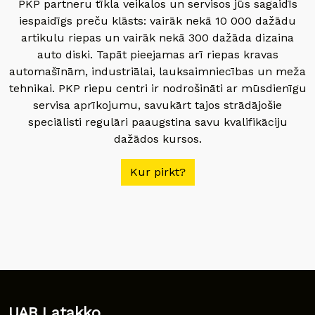
PKP partneru tīkla veikalos un servisos jūs sagaidīs
iespaidīgs preču klāsts: vairāk nekā 10 000 dažādu
artikulu riepas un vairāk nekā 300 dažāda dizaina
auto diski. Tapāt pieejamas arī riepas kravas
automašīnām, industriālai, lauksaimniecības un meža
tehnikai. PKP riepu centri ir nodrošināti ar mūsdienīgu
servisa aprīkojumu, savukārt tajos strādājošie
speciālisti regulāri paaugstina savu kvalifikāciju
dažādos kursos.
Kur pirkt?
UAB Latakko