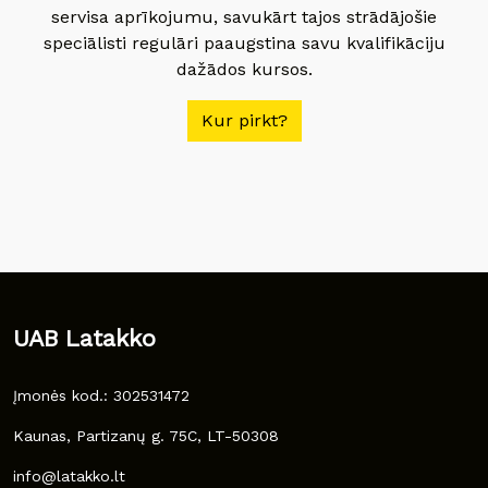
servisa aprīkojumu, savukārt tajos strādājošie
speciālisti regulāri paaugstina savu kvalifikāciju
dažādos kursos.
Kur pirkt?
UAB Latakko
Įmonės kod.: 302531472
Kaunas, Partizanų g. 75C, LT-50308
info@latakko.lt