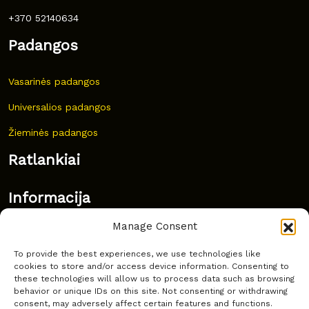
+370 52140634
Padangos
Vasarinės padangos
Universalios padangos
Žieminės padangos
Ratlankiai
Informacija
Manage Consent
Naujovės
To provide the best experiences, we use technologies like
Dažnai užduodami klausimai
cookies to store and/or access device information. Consenting to
these technologies will allow us to process data such as browsing
Kur nusipirkti?
behavior or unique IDs on this site. Not consenting or withdrawing
consent, may adversely affect certain features and functions.