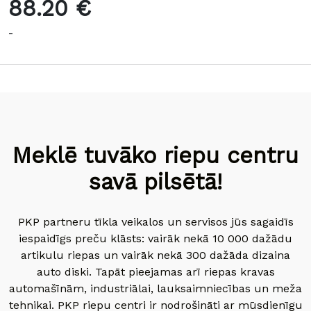
88.20 €
-
Meklē tuvāko riepu centru
savā pilsētā!
PKP partneru tīkla veikalos un servisos jūs sagaidīs
iespaidīgs preču klāsts: vairāk nekā 10 000 dažādu
artikulu riepas un vairāk nekā 300 dažāda dizaina
auto diski. Tapāt pieejamas arī riepas kravas
automašīnām, industriālai, lauksaimniecības un meža
tehnikai. PKP riepu centri ir nodrošināti ar mūsdienīgu