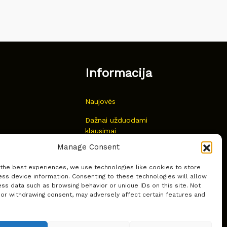
Informacija
Naujovės
Dažnai užduodami
klausimai
Manage Consent
Kur nusipirkti?
 the best experiences, we use technologies like cookies to store
Privatumas
ss device information. Consenting to these technologies will allow
ss data such as browsing behavior or unique IDs on this site. Not
 or withdrawing consent, may adversely affect certain features and