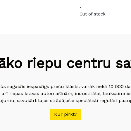
-
Out of stock
āko riepu centru sav
jūs sagaidīs iespaidīgs preču klāsts: vairāk nekā 10 000 
 arī riepas kravas automašīnām, industriālai, lauksaimnie
jumu, savukārt tajos strādājošie speciālisti regulāri paau
Kur pirkt?