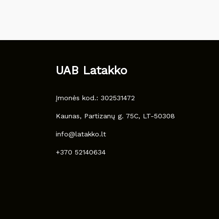
UAB Latakko
Įmonės kod.: 302531472
Kaunas, Partizanų g. 75C, LT-50308
info@latakko.lt
+370 52140634