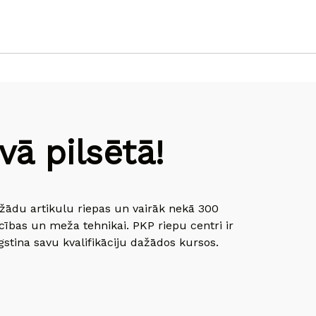
ā pilsētā!
dažādu artikulu riepas un vairāk nekā 300
cības un meža tehnikai. PKP riepu centri ir
gstina savu kvalifikāciju dažādos kursos.