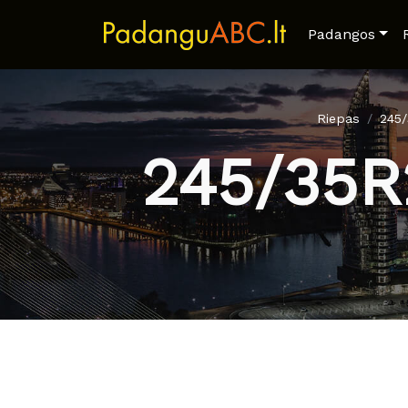
Padangos
Riepas
245
245/35R