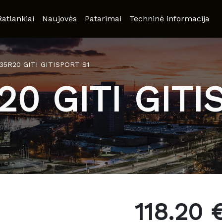
Ratlankiai
Naujovės
Patarimai
Techninė informacija
/35R20 GITI GITISPORT S1
20 GITI GITI
118.20 