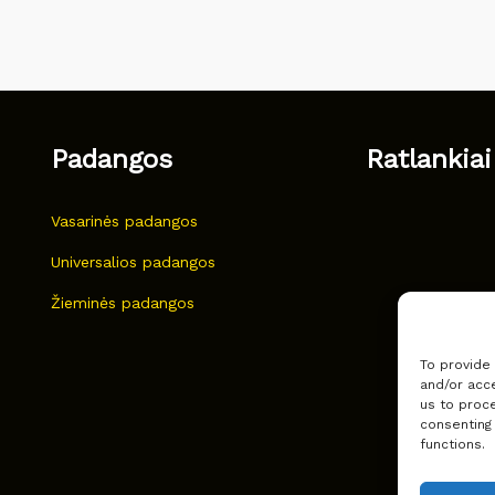
Padangos
Ratlankiai
Vasarinės padangos
Universalios padangos
Žieminės padangos
To provide
and/or acce
us to proce
consenting
functions.