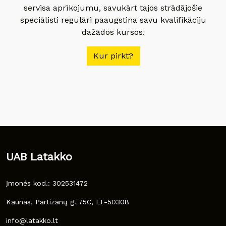
servisa aprīkojumu, savukārt tajos strādājošie
speciālisti regulāri paaugstina savu kvalifikāciju
dažādos kursos.
Kur pirkt?
UAB Latakko
Įmonės kod.: 302531472
Kaunas, Partizanų g. 75C, LT-50308
info@latakko.lt