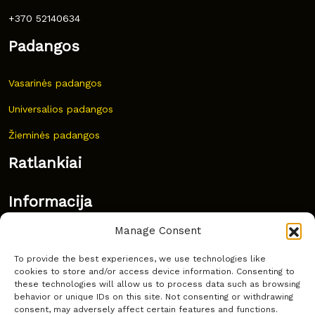
+370 52140634
Padangos
Vasarinės padangos
Universalios padangos
Žieminės padangos
Ratlankiai
Informacija
Manage Consent
Naujovės
To provide the best experiences, we use technologies like
Dažnai užduodami klausimai
cookies to store and/or access device information. Consenting to
these technologies will allow us to process data such as browsing
Kur nusipirkti?
behavior or unique IDs on this site. Not consenting or withdrawing
consent, may adversely affect certain features and functions.