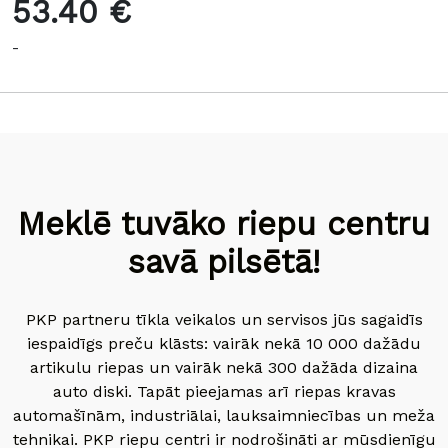
53.40 €
-
Meklē tuvāko riepu centru
savā pilsētā!
PKP partneru tīkla veikalos un servisos jūs sagaidīs
iespaidīgs preču klāsts: vairāk nekā 10 000 dažādu
artikulu riepas un vairāk nekā 300 dažāda dizaina
auto diski. Tapāt pieejamas arī riepas kravas
automašīnām, industriālai, lauksaimniecības un meža
tehnikai. PKP riepu centri ir nodrošināti ar mūsdienīgu