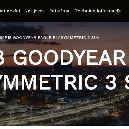
Ratlankiai
Naujovės
Patarimai
Techninė informacija
/65R18 GOODYEAR EAGLE F1 ASYMMETRIC 3 SUV
8 GOODYEAR
YMMETRIC 3 