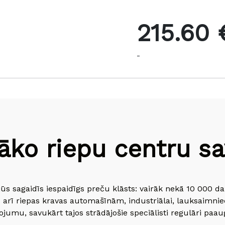
215.60 
-
āko riepu centru sav
jūs sagaidīs iespaidīgs preču klāsts: vairāk nekā 10 000 
 arī riepas kravas automašīnām, industriālai, lauksaimnie
jumu, savukārt tajos strādājošie speciālisti regulāri paau