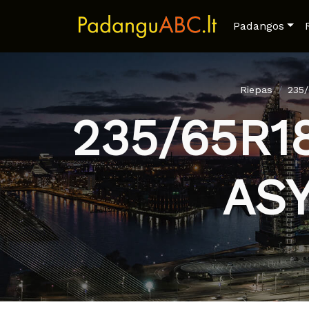
Padangos
Riepas
235
235/65R1
AS