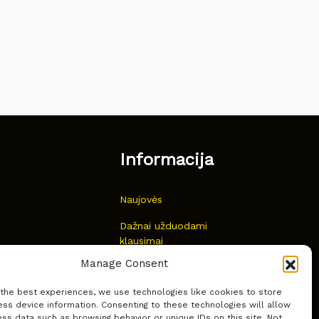
Informacija
Naujovės
Dažnai užduodami
klausimai
Manage Consent
Kur nusipirkti?
 the best experiences, we use technologies like cookies to store
Privatumas
ss device information. Consenting to these technologies will allow
ss data such as browsing behavior or unique IDs on this site. Not