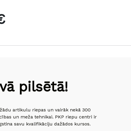
€
ā pilsētā!
dažādu artikulu riepas un vairāk nekā 300
cības un meža tehnikai. PKP riepu centri ir
gstina savu kvalifikāciju dažādos kursos.