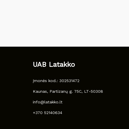
UAB Latakko
Įmonės kod.: 302531472
Kaunas, Partizanų g. 75C, LT-50308
info@latakko.lt
+370 52140634