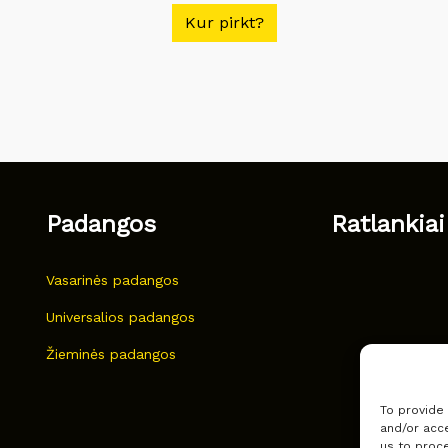
Kur pirkt?
Padangos
Ratlankiai
Vasarinės padangos
Universalios padangos
Žieminės padangos
To provide
and/or acce
us to proce