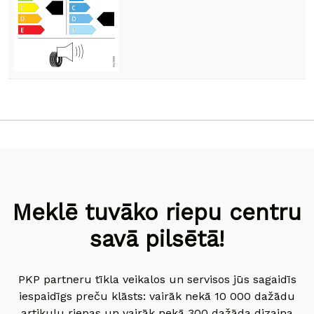
Meklē tuvāko riepu centru
savā pilsētā!
PKP partneru tīkla veikalos un servisos jūs sagaidīs
iespaidīgs preču klāsts: vairāk nekā 10 000 dažādu
artikulu riepas un vairāk nekā 300 dažāda dizaina