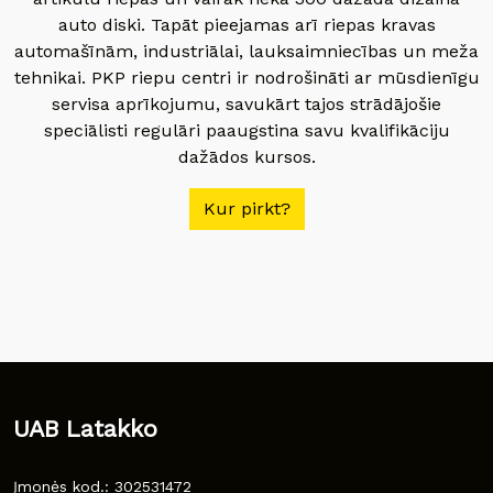
auto diski. Tapāt pieejamas arī riepas kravas
automašīnām, industriālai, lauksaimniecības un meža
tehnikai. PKP riepu centri ir nodrošināti ar mūsdienīgu
servisa aprīkojumu, savukārt tajos strādājošie
speciālisti regulāri paaugstina savu kvalifikāciju
dažādos kursos.
Kur pirkt?
UAB Latakko
Įmonės kod.: 302531472