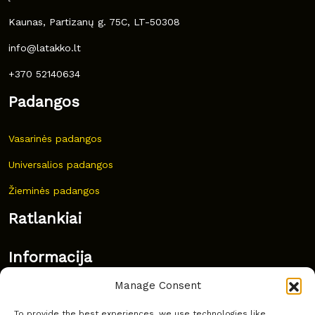
Kaunas, Partizanų g. 75C, LT-50308
info@latakko.lt
+370 52140634
Padangos
Vasarinės padangos
Universalios padangos
Žieminės padangos
Ratlankiai
Informacija
Manage Consent
Naujovės
To provide the best experiences, we use technologies like