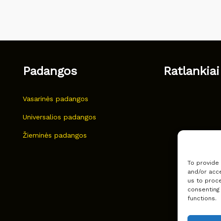
Padangos
Ratlankiai
Vasarinės padangos
Universalios padangos
Žieminės padangos
To provide
and/or acce
us to proce
consenting
functions.