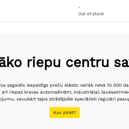
-
Out of stock
āko riepu centru sav
jūs sagaidīs iespaidīgs preču klāsts: vairāk nekā 10 000 
 arī riepas kravas automašīnām, industriālai, lauksaimnie
jumu, savukārt tajos strādājošie speciālisti regulāri paau
Kur pirkt?