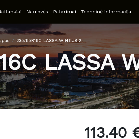
Ratlankiai
Naujovės
Patarimai
Techninė informacija
iepas
235/65R16C LASSA WINTUS 2
16C LASSA 
113.40 