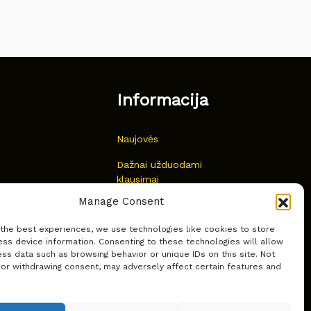
Informacija
Naujovės
Dažnai užduodami
klausimai
Manage Consent
Kur nusipirkti?
 the best experiences, we use technologies like cookies to store
Privatumas
ss device information. Consenting to these technologies will allow
ss data such as browsing behavior or unique IDs on this site. Not
 or withdrawing consent, may adversely affect certain features and