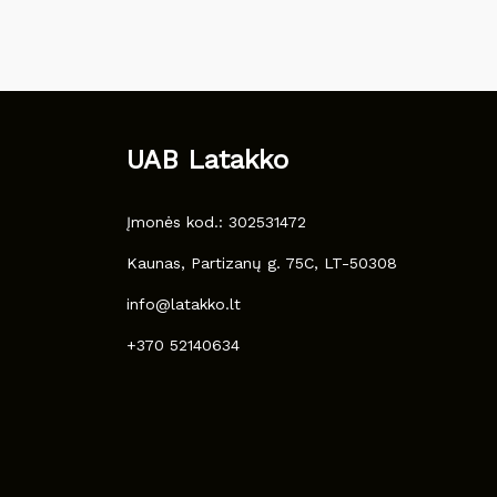
UAB Latakko
Įmonės kod.: 302531472
Kaunas, Partizanų g. 75C, LT-50308
info@latakko.lt
+370 52140634