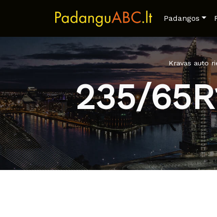
Padangos
Kravas auto r
235/65R