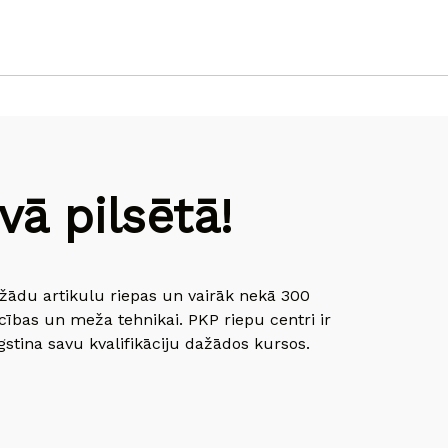
ā pilsētā!
dažādu artikulu riepas un vairāk nekā 300
cības un meža tehnikai. PKP riepu centri ir
gstina savu kvalifikāciju dažādos kursos.