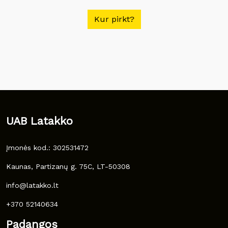
Kur pirkt?
UAB Latakko
Įmonės kod.: 302531472
Kaunas, Partizanų g. 75C, LT-50308
info@latakko.lt
+370 52140634
Padangos