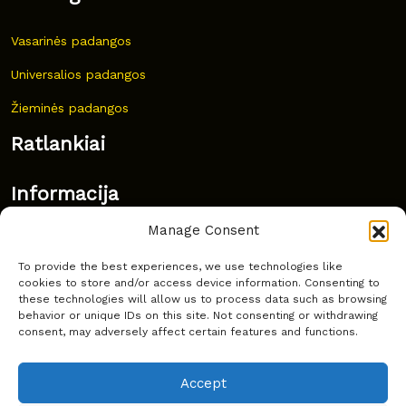
Vasarinės padangos
Universalios padangos
Žieminės padangos
Ratlankiai
Informacija
Manage Consent
Naujovės
To provide the best experiences, we use technologies like
Dažnai užduodami klausimai
cookies to store and/or access device information. Consenting to
these technologies will allow us to process data such as browsing
Kur nusipirkti?
behavior or unique IDs on this site. Not consenting or withdrawing
consent, may adversely affect certain features and functions.
Privatumas
Accept