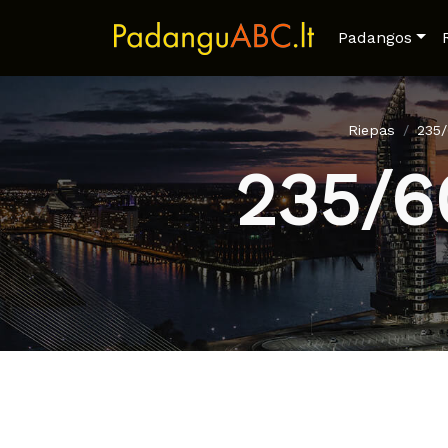
Padangos
Riepas
235
235/