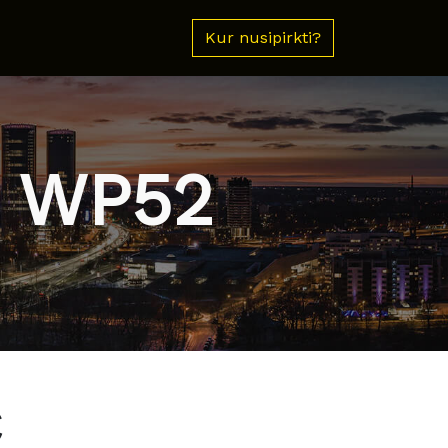
Kur nusipirkti?
 WP52
€