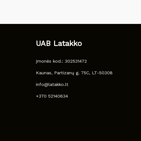
UAB Latakko
Įmonės kod.: 302531472
Kaunas, Partizanų g. 75C, LT-50308
info@latakko.lt
+370 52140634