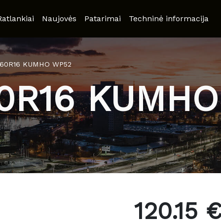
Ratlankiai
Naujovės
Patarimai
Techninė informacija
/60R16 KUMHO WP52
60R16 KUMHO
120.15 