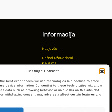
Informacija
Naujovės
Dažnai užduodami
klausimai
Manage Consent
Kur nusipirkti?
 the best experiences, we use technologies like cookies to store
Privatumas
ss device information. Consenting to these technologies will allow
ss data such as browsing behavior or unique IDs on this site. Not
 or withdrawing consent, may adversely affect certain features and