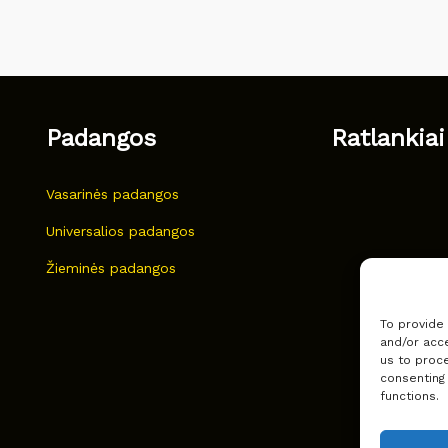
Padangos
Ratlankiai
Vasarinės padangos
Universalios padangos
Žieminės padangos
To provide
and/or acce
us to proce
consenting
functions.