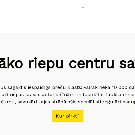
-
āko riepu centru sav
jūs sagaidīs iespaidīgs preču klāsts: vairāk nekā 10 000 
 arī riepas kravas automašīnām, industriālai, lauksaimnie
jumu, savukārt tajos strādājošie speciālisti regulāri paau
Kur pirkt?