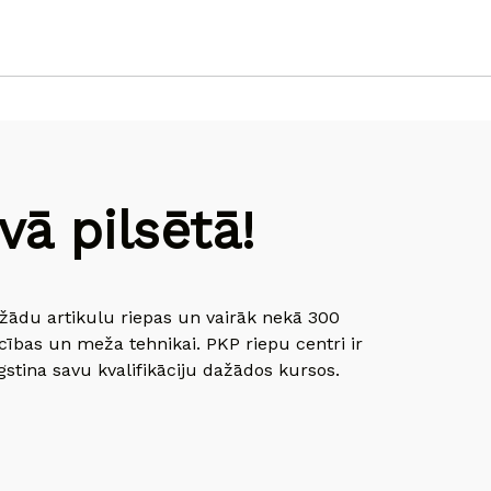
ā pilsētā!
dažādu artikulu riepas un vairāk nekā 300
cības un meža tehnikai. PKP riepu centri ir
gstina savu kvalifikāciju dažādos kursos.