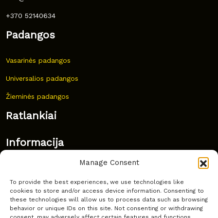
+370 52140634
Padangos
Vasarinės padangos
Universalios padangos
Žieminės padangos
Ratlankiai
Informacija
Manage Consent
Naujovės
To provide the best experiences, we use technologies like
Dažnai užduodami klausimai
cookies to store and/or access device information. Consenting to
these technologies will allow us to process data such as browsing
Kur nusipirkti?
behavior or unique IDs on this site. Not consenting or withdrawing
consent, may adversely affect certain features and functions.