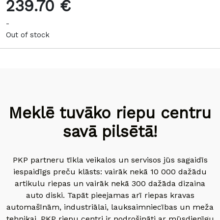
239.70 €
-
Out of stock
Meklē tuvāko riepu centru
savā pilsētā!
PKP partneru tīkla veikalos un servisos jūs sagaidīs
iespaidīgs preču klāsts: vairāk nekā 10 000 dažādu
artikulu riepas un vairāk nekā 300 dažāda dizaina
auto diski. Tapāt pieejamas arī riepas kravas
automašīnām, industriālai, lauksaimniecības un meža
tehnikai. PKP riepu centri ir nodrošināti ar mūsdienīgu