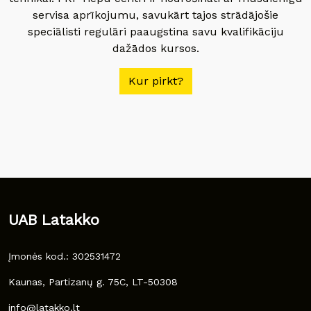
servisa aprīkojumu, savukārt tajos strādājošie
speciālisti regulāri paaugstina savu kvalifikāciju
dažādos kursos.
Kur pirkt?
UAB Latakko
Įmonės kod.: 302531472
Kaunas, Partizanų g. 75C, LT-50308
info@latakko.lt