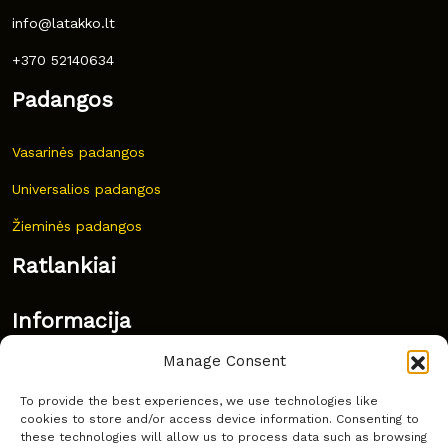
info@latakko.lt
+370 52140634
Padangos
Vasarinės padangos
Universalios padangos
Žieminės padangos
Ratlankiai
Informacija
Manage Consent
Naujovės
To provide the best experiences, we use technologies like
Dažnai užduodami klausimai
cookies to store and/or access device information. Consenting to
these technologies will allow us to process data such as browsing
Kur nusipirkti?