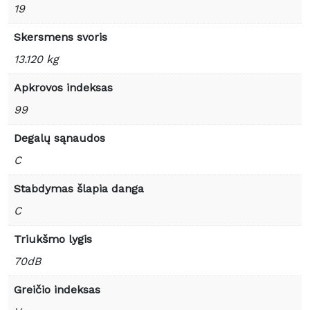
19
Skersmens svoris
13.120 kg
Apkrovos indeksas
99
Degalų sąnaudos
C
Stabdymas šlapia danga
C
Triukšmo lygis
70dB
Greičio indeksas