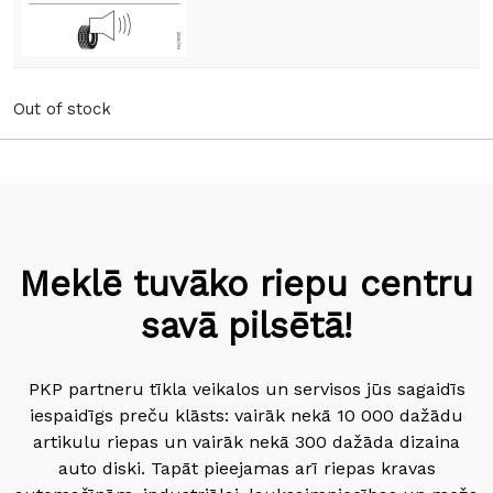
Out of stock
Meklē tuvāko riepu centru
savā pilsētā!
PKP partneru tīkla veikalos un servisos jūs sagaidīs
iespaidīgs preču klāsts: vairāk nekā 10 000 dažādu
artikulu riepas un vairāk nekā 300 dažāda dizaina
auto diski. Tapāt pieejamas arī riepas kravas