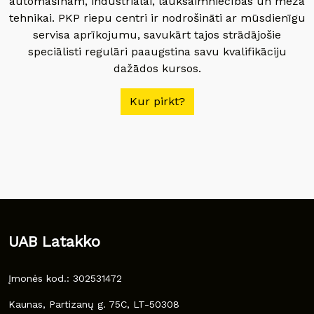
automašīnām, industriālai, lauksaimniecības un meža
tehnikai. PKP riepu centri ir nodrošināti ar mūsdienīgu
servisa aprīkojumu, savukārt tajos strādājošie
speciālisti regulāri paaugstina savu kvalifikāciju
dažādos kursos.
Kur pirkt?
UAB Latakko
Įmonės kod.: 302531472
Kaunas, Partizanų g. 75C, LT-50308