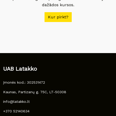
dažādos kursos.
Kur pirkt?
UAB Latakko
Įmonės kod.: 302531472
Kaunas, Partizanų g. 75C, LT-50308
info@latakko.lt
+370 52140634