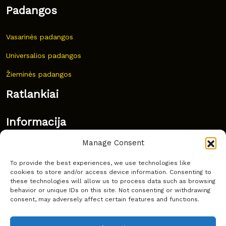
Padangos
Vasarinės padangos
Universalios padangos
Žieminės padangos
Ratlankiai
Informacija
Manage Consent
Naujovės
To provide the best experiences, we use technologies like
Dažnai užduodami klausimai
cookies to store and/or access device information. Consenting to
these technologies will allow us to process data such as browsing
Kur nusipirkti?
behavior or unique IDs on this site. Not consenting or withdrawing
consent, may adversely affect certain features and functions.
Privatumas