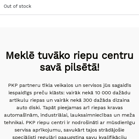
Out of stock
Meklē tuvāko riepu centru
savā pilsētā!
PKP partneru tīkla veikalos un servisos jūs sagaidīs
iespaidīgs preču klāsts: vairāk nekā 10 000 dažādu
artikulu riepas un vairāk nekā 300 dažāda dizaina
auto diski. Tapāt pieejamas arī riepas kravas
automašīnām, industriālai, lauksaimniecības un meža
tehnikai. PKP riepu centri ir nodrošināti ar mūsdienīgu
servisa aprīkojumu, savukārt tajos strādājošie
speciālisti regulāri paaugstina savu kvalifikāciju