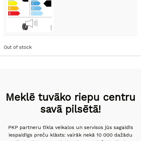
Out of stock
Meklē tuvāko riepu centru
savā pilsētā!
PKP partneru tīkla veikalos un servisos jūs sagaidīs
iespaidīgs preču klāsts: vairāk nekā 10 000 dažādu