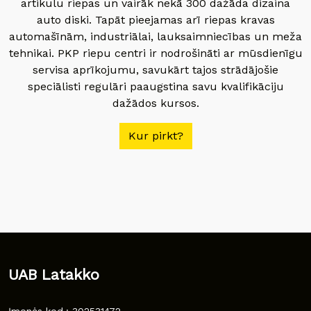
artikulu riepas un vairāk nekā 300 dažāda dizaina
auto diski. Tapāt pieejamas arī riepas kravas
automašīnām, industriālai, lauksaimniecības un meža
tehnikai. PKP riepu centri ir nodrošināti ar mūsdienīgu
servisa aprīkojumu, savukārt tajos strādājošie
speciālisti regulāri paaugstina savu kvalifikāciju
dažādos kursos.
Kur pirkt?
UAB Latakko
Įmonės kod.: 302531472