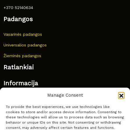
+370 52140634
Padangos
Vasarinės padangos
Universalios padangos
Žieminės padangos
Ratlankiai
Informacija
Manage Consent
Naujovės
To provide the best experiences, we use technologies like
Dažnai užduodami klausimai
cookies to store and/or access device information. Consenting to
these technologies will allow us to process data such as browsing
Kur nusipirkti?
behavior or unique IDs on this site. Not consenting or withdrawing
consent, may adversely affect certain features and functions.