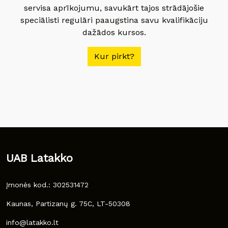
servisa aprīkojumu, savukārt tajos strādājošie
speciālisti regulāri paaugstina savu kvalifikāciju
dažādos kursos.
Kur pirkt?
UAB Latakko
Įmonės kod.: 302531472
Kaunas, Partizanų g. 75C, LT-50308
info@latakko.lt