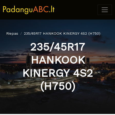
Riepas
235/45R17 HANKOOK KINERGY 4S2 (H750)
235/45R17
HANKOOK
KINERGY 4S2
(H750)