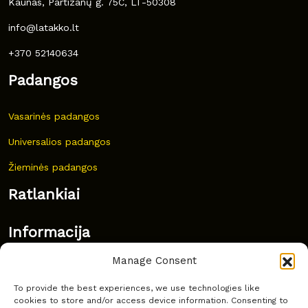
Kaunas, Partizanų g. 75C, LT-50308
info@latakko.lt
+370 52140634
Padangos
Vasarinės padangos
Universalios padangos
Žieminės padangos
Ratlankiai
Informacija
Manage Consent
Naujovės
To provide the best experiences, we use technologies like
Dažnai užduodami klausimai
cookies to store and/or access device information. Consenting to