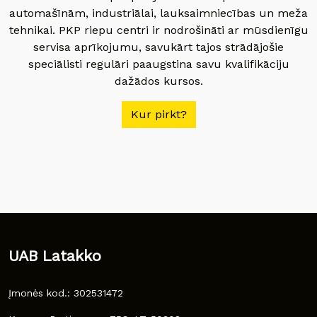
automašīnām, industriālai, lauksaimniecības un meža
tehnikai. PKP riepu centri ir nodrošināti ar mūsdienīgu
servisa aprīkojumu, savukārt tajos strādājošie
speciālisti regulāri paaugstina savu kvalifikāciju
dažādos kursos.
Kur pirkt?
UAB Latakko
Įmonės kod.: 302531472