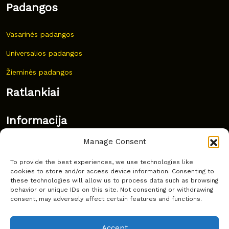
Padangos
Vasarinės padangos
Universalios padangos
Žieminės padangos
Ratlankiai
Informacija
Manage Consent
Naujovės
To provide the best experiences, we use technologies like
Dažnai užduodami klausimai
cookies to store and/or access device information. Consenting to
these technologies will allow us to process data such as browsing
Kur nusipirkti?
behavior or unique IDs on this site. Not consenting or withdrawing
consent, may adversely affect certain features and functions.
Privatumas
Accept