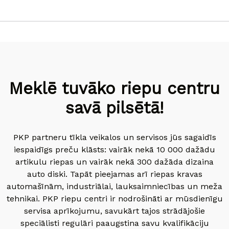
Meklē tuvāko riepu centru
savā pilsētā!
PKP partneru tīkla veikalos un servisos jūs sagaidīs
iespaidīgs preču klāsts: vairāk nekā 10 000 dažādu
artikulu riepas un vairāk nekā 300 dažāda dizaina
auto diski. Tapāt pieejamas arī riepas kravas
automašīnām, industriālai, lauksaimniecības un meža
tehnikai. PKP riepu centri ir nodrošināti ar mūsdienīgu
servisa aprīkojumu, savukārt tajos strādājošie
speciālisti regulāri paaugstina savu kvalifikāciju