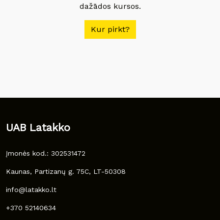
dažādos kursos.
Kur pirkt?
UAB Latakko
Įmonės kod.: 302531472
Kaunas, Partizanų g. 75C, LT-50308
info@latakko.lt
+370 52140634