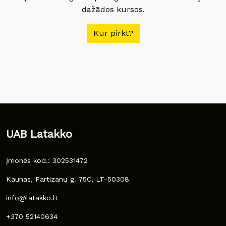
dažādos kursos.
Kur pirkt?
UAB Latakko
Įmonės kod.: 302531472
Kaunas, Partizanų g. 75C, LT-50308
info@latakko.lt
+370 52140634