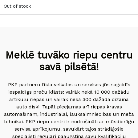
Out of stock
Meklē tuvāko riepu centru
savā pilsētā!
PKP partneru tīkla veikalos un servisos jūs sagaidīs
iespaidīgs preču klāsts: vairāk nekā 10 000 dažādu
artikulu riepas un vairāk nekā 300 dažāda dizaina
auto diski. Tapāt pieejamas arī riepas kravas
automašīnām, industriālai, lauksaimniecības un meža
tehnikai. PKP riepu centri ir nodrošināti ar mūsdienīgu
servisa aprīkojumu, savukārt tajos strādājošie
speciālisti regulāri paaugstina savu kvalifikāciju