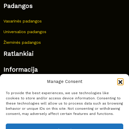
Padangos
Vasarinės padangos
Universalios padangos
Žieminės padangos
Ratlankiai
Informacija
Manage Consent
Naujovės
To provide the best experiences, we use technologies like
Dažnai užduodami klausimai
cookies to store and/or access device information. Consenting to
these technologies will allow us to process data such as browsing
Kur nusipirkti?
behavior or unique IDs on this site. Not consenting or withdrawing
consent, may adversely affect certain features and functions.
Privatumas