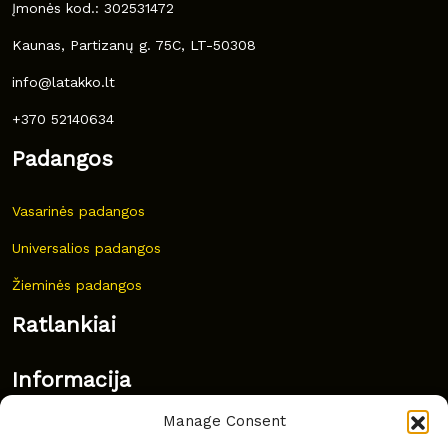
Įmonės kod.: 302531472
Kaunas, Partizanų g. 75C, LT-50308
info@latakko.lt
+370 52140634
Padangos
Vasarinės padangos
Universalios padangos
Žieminės padangos
Ratlankiai
Informacija
Manage Consent
Naujovės