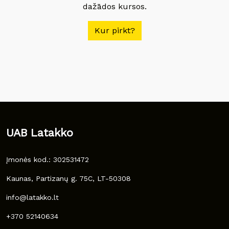
dažādos kursos.
Kur pirkt?
UAB Latakko
Įmonės kod.: 302531472
Kaunas, Partizanų g. 75C, LT-50308
info@latakko.lt
+370 52140634