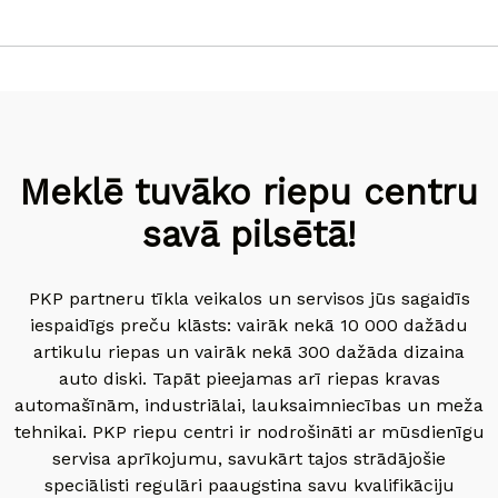
Meklē tuvāko riepu centru
savā pilsētā!
PKP partneru tīkla veikalos un servisos jūs sagaidīs
iespaidīgs preču klāsts: vairāk nekā 10 000 dažādu
artikulu riepas un vairāk nekā 300 dažāda dizaina
auto diski. Tapāt pieejamas arī riepas kravas
automašīnām, industriālai, lauksaimniecības un meža
tehnikai. PKP riepu centri ir nodrošināti ar mūsdienīgu
servisa aprīkojumu, savukārt tajos strādājošie
speciālisti regulāri paaugstina savu kvalifikāciju