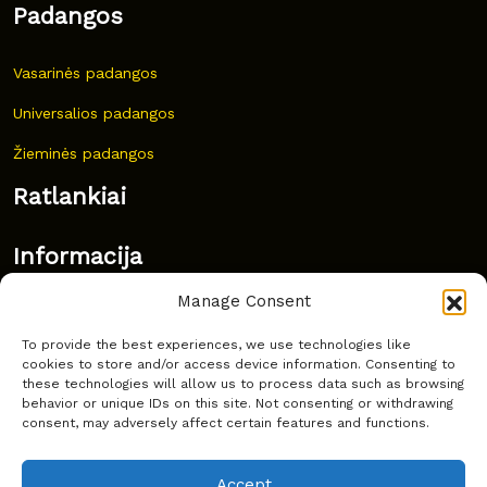
Padangos
Vasarinės padangos
Universalios padangos
Žieminės padangos
Ratlankiai
Informacija
Manage Consent
Naujovės
To provide the best experiences, we use technologies like
Dažnai užduodami klausimai
cookies to store and/or access device information. Consenting to
these technologies will allow us to process data such as browsing
Kur nusipirkti?
behavior or unique IDs on this site. Not consenting or withdrawing
consent, may adversely affect certain features and functions.
Privatumas
Accept