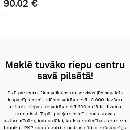
90.02 €
-
Meklē tuvāko riepu centru
savā pilsētā!
PKP partneru tīkla veikalos un servisos jūs sagaidīs
iespaidīgs preču klāsts: vairāk nekā 10 000 dažādu
artikulu riepas un vairāk nekā 300 dažāda dizaina
auto diski. Tapāt pieejamas arī riepas kravas
automašīnām, industriālai, lauksaimniecības un meža
tehnikai. PKP riepu centri ir nodrošināti ar mūsdienīgu