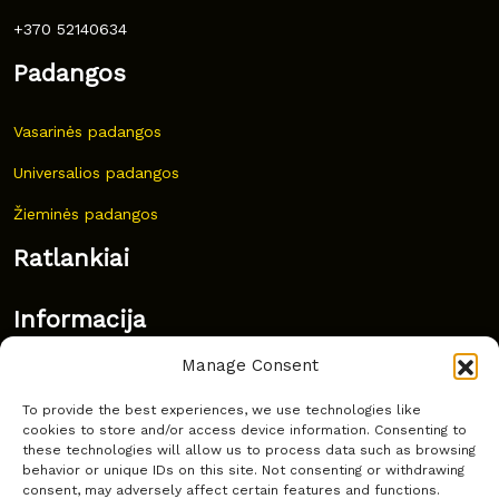
+370 52140634
Padangos
Vasarinės padangos
Universalios padangos
Žieminės padangos
Ratlankiai
Informacija
Manage Consent
Naujovės
To provide the best experiences, we use technologies like
Dažnai užduodami klausimai
cookies to store and/or access device information. Consenting to
these technologies will allow us to process data such as browsing
Kur nusipirkti?
behavior or unique IDs on this site. Not consenting or withdrawing
consent, may adversely affect certain features and functions.