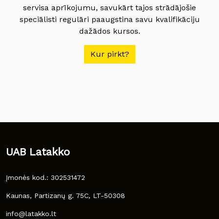
servisa aprīkojumu, savukārt tajos strādājošie
speciālisti regulāri paaugstina savu kvalifikāciju
dažādos kursos.
Kur pirkt?
UAB Latakko
Įmonės kod.: 302531472
Kaunas, Partizanų g. 75C, LT-50308
info@latakko.lt