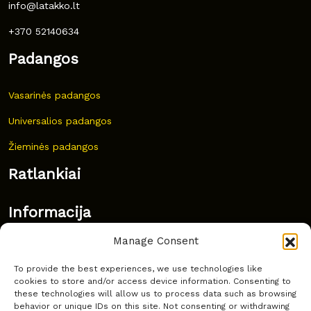
info@latakko.lt
+370 52140634
Padangos
Vasarinės padangos
Universalios padangos
Žieminės padangos
Ratlankiai
Informacija
Manage Consent
Naujovės
To provide the best experiences, we use technologies like
Dažnai užduodami klausimai
cookies to store and/or access device information. Consenting to
these technologies will allow us to process data such as browsing
Kur nusipirkti?
behavior or unique IDs on this site. Not consenting or withdrawing