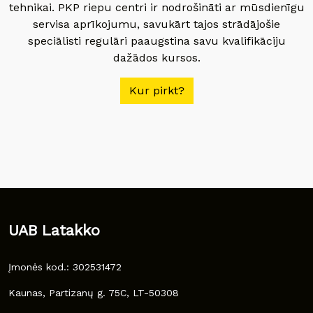
tehnikai. PKP riepu centri ir nodrošināti ar mūsdienīgu
servisa aprīkojumu, savukārt tajos strādājošie
speciālisti regulāri paaugstina savu kvalifikāciju
dažādos kursos.
Kur pirkt?
UAB Latakko
Įmonės kod.: 302531472
Kaunas, Partizanų g. 75C, LT-50308