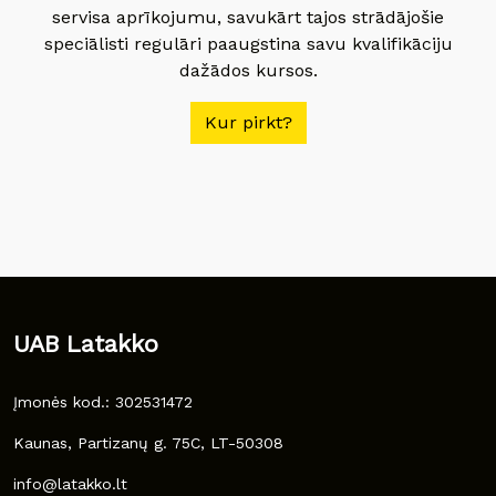
servisa aprīkojumu, savukārt tajos strādājošie
speciālisti regulāri paaugstina savu kvalifikāciju
dažādos kursos.
Kur pirkt?
UAB Latakko
Įmonės kod.: 302531472
Kaunas, Partizanų g. 75C, LT-50308
info@latakko.lt