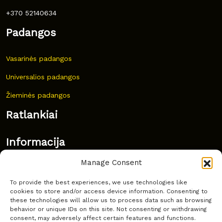
+370 52140634
Padangos
Vasarinės padangos
Universalios padangos
Žieminės padangos
Ratlankiai
Informacija
Manage Consent
Naujovės
To provide the best experiences, we use technologies like
Dažnai užduodami klausimai
cookies to store and/or access device information. Consenting to
these technologies will allow us to process data such as browsing
Kur nusipirkti?
behavior or unique IDs on this site. Not consenting or withdrawing
consent, may adversely affect certain features and functions.