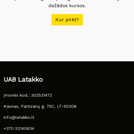
dažādos kursos.
Kur pirkt?
UAB Latakko
Įmonės kod.: 302531472
Kaunas, Partizanų g. 75C, LT-50308
info@latakko.lt
+370 52140634