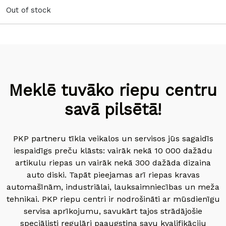
Out of stock
Meklē tuvāko riepu centru
savā pilsētā!
PKP partneru tīkla veikalos un servisos jūs sagaidīs
iespaidīgs preču klāsts: vairāk nekā 10 000 dažādu
artikulu riepas un vairāk nekā 300 dažāda dizaina
auto diski. Tapāt pieejamas arī riepas kravas
automašīnām, industriālai, lauksaimniecības un meža
tehnikai. PKP riepu centri ir nodrošināti ar mūsdienīgu
servisa aprīkojumu, savukārt tajos strādājošie
speciālisti regulāri paaugstina savu kvalifikāciju