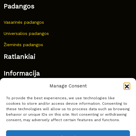
Padangos
Vasarinės padangos
Universalios padangos
Žieminės padangos
Ratlankiai
Informacija
Manage Consent
Naujovės
To provide the best experiences, we use technologies like
Dažnai užduodami klausimai
cookies to store and/or access device information. Consenting to
these technologies will allow us to process data such as browsing
Kur nusipirkti?
behavior or unique IDs on this site. Not consenting or withdrawing
consent, may adversely affect certain features and functions.
Privatumas