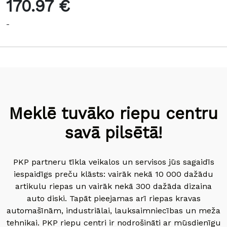
170.97 €
-
Meklē tuvāko riepu centru
savā pilsētā!
PKP partneru tīkla veikalos un servisos jūs sagaidīs
iespaidīgs preču klāsts: vairāk nekā 10 000 dažādu
artikulu riepas un vairāk nekā 300 dažāda dizaina
auto diski. Tapāt pieejamas arī riepas kravas
automašīnām, industriālai, lauksaimniecības un meža
tehnikai. PKP riepu centri ir nodrošināti ar mūsdienīgu