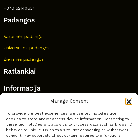
+370 52140634
Padangos
Vasarinės padangos
Universalios padangos
Žieminės padangos
Ratlankiai
Informacija
Manage Consent
Naujovės
To provide the best experiences, we use technologies like
Dažnai užduodami klausimai
cookies to store and/or access device information. Consenting to
these technologies will allow us to process data such as browsing
Kur nusipirkti?
behavior or unique IDs on this site. Not consenting or withdrawing
consent, may adversely affect certain features and functions.