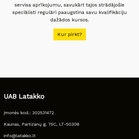
servisa aprīkojumu, savukārt tajos strādājošie
speciālisti regulāri paaugstina savu kvalifikāciju
dažādos kursos.
Kur pirkt?
UAB Latakko
Įmonės kod.: 302531472
Kaunas, Partizanų g. 75C, LT-50308
info@latakko.lt