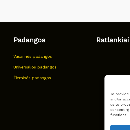
Padangos
Ratlankiai
Vasarinės padangos
Universalios padangos
Žieminės padangos
To provide
and/or acce
us to proce
consenting
functions.