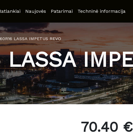
Ratlankiai
Naujovės
Patarimai
Techninė informacija
/60R16 LASSA IMPETUS REVO
6 LASSA IMP
70.40 €