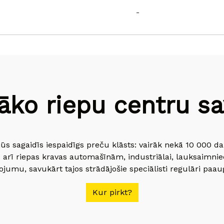
-
āko riepu centru sav
jūs sagaidīs iespaidīgs preču klāsts: vairāk nekā 10 000 
 arī riepas kravas automašīnām, industriālai, lauksaimnie
jumu, savukārt tajos strādājošie speciālisti regulāri paau
Kur pirkt?