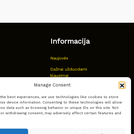
Informacija
Naujovės
Dažnai užduodami
klausimai
Manage Consent
Kur nusipirkti?
 the best experiences, we use technologies like cookies to store
Privatumas
ss device information. Consenting to these technologies will allow
ss data such as browsing behavior or unique IDs on this site. Not
 or withdrawing consent, may adversely affect certain features and