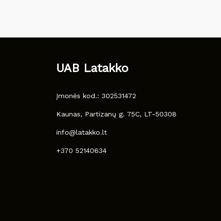
UAB Latakko
Įmonės kod.: 302531472
Kaunas, Partizanų g. 75C, LT-50308
info@latakko.lt
+370 52140634