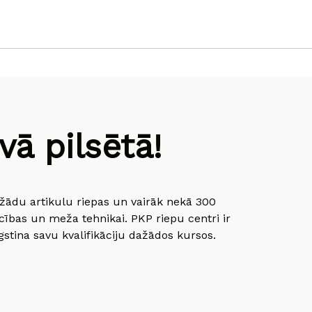
ā pilsētā!
dažādu artikulu riepas un vairāk nekā 300
cības un meža tehnikai. PKP riepu centri ir
gstina savu kvalifikāciju dažādos kursos.