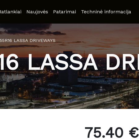
Ratlankiai
Naujovės
Patarimai
Techninė informacija
/55R16 LASSA DRIVEWAYS
16 LASSA D
75.40 €