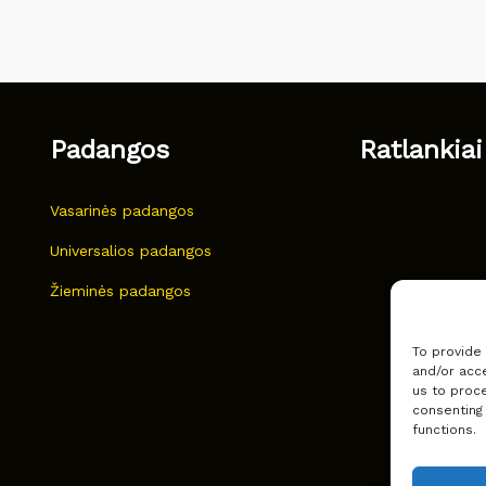
Padangos
Ratlankiai
Vasarinės padangos
Universalios padangos
Žieminės padangos
To provide
and/or acce
us to proce
consenting
functions.