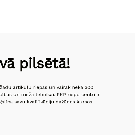
ā pilsētā!
dažādu artikulu riepas un vairāk nekā 300
cības un meža tehnikai. PKP riepu centri ir
gstina savu kvalifikāciju dažādos kursos.