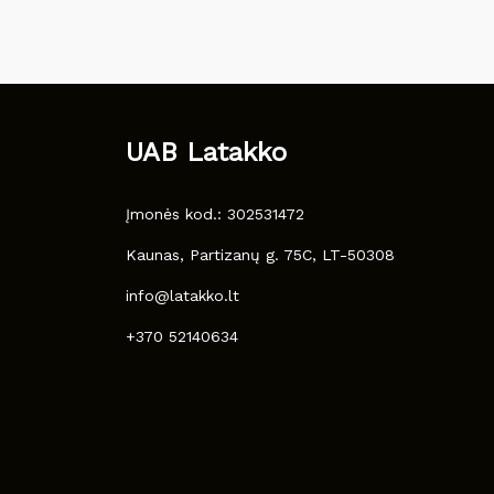
UAB Latakko
Įmonės kod.: 302531472
Kaunas, Partizanų g. 75C, LT-50308
info@latakko.lt
+370 52140634