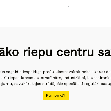
-
āko riepu centru sav
jūs sagaidīs iespaidīgs preču klāsts: vairāk nekā 10 000 
 arī riepas kravas automašīnām, industriālai, lauksaimnie
jumu, savukārt tajos strādājošie speciālisti regulāri paau
Kur pirkt?