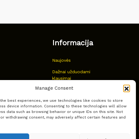
Informacija
Naujovės
Dažnai užduodami
klausimai
Manage Consent
Kur nusipirkti?
 the best experiences, we use technologies like cookies to store
Privatumas
ss device information. Consenting to these technologies will allow
ss data such as browsing behavior or unique IDs on this site. Not
 or withdrawing consent, may adversely affect certain features and