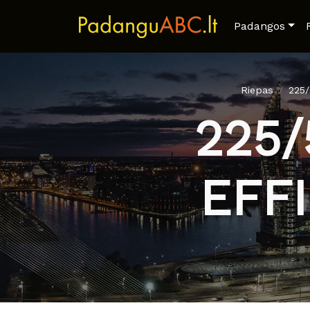
Padangos
Riepas
225
225
EFF