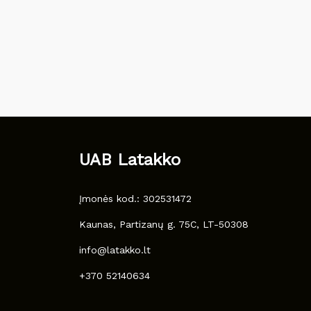
UAB Latakko
Įmonės kod.: 302531472
Kaunas, Partizanų g. 75C, LT-50308
info@latakko.lt
+370 52140634