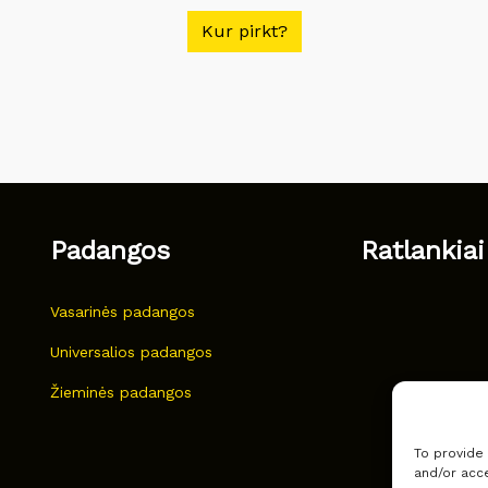
Kur pirkt?
Padangos
Ratlankiai
Vasarinės padangos
Universalios padangos
Žieminės padangos
To provide
and/or acce