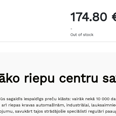
174.80 
-
Out of stock
āko riepu centru sav
jūs sagaidīs iespaidīgs preču klāsts: vairāk nekā 10 000 
 arī riepas kravas automašīnām, industriālai, lauksaimnie
jumu, savukārt tajos strādājošie speciālisti regulāri paau