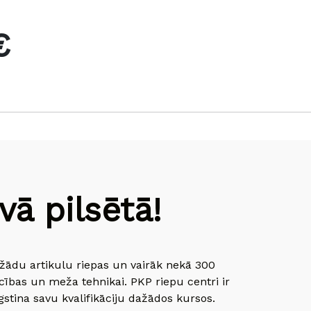
€
ā pilsētā!
dažādu artikulu riepas un vairāk nekā 300
cības un meža tehnikai. PKP riepu centri ir
gstina savu kvalifikāciju dažādos kursos.