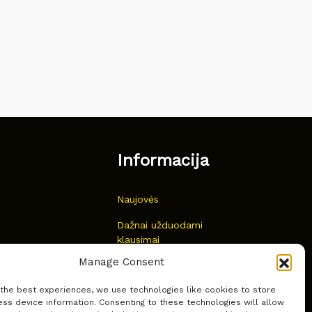
Informacija
Naujovės
Dažnai užduodami
klausimai
Manage Consent
Kur nusipirkti?
 the best experiences, we use technologies like cookies to store
Privatumas
ss device information. Consenting to these technologies will allow