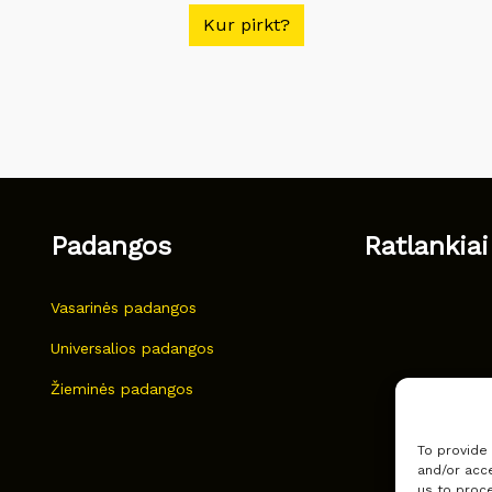
Kur pirkt?
Padangos
Ratlankiai
Vasarinės padangos
Universalios padangos
Žieminės padangos
To provide
and/or acce
us to proce