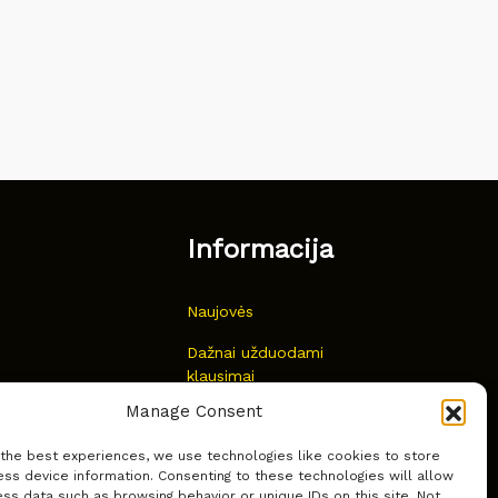
Informacija
Naujovės
Dažnai užduodami
klausimai
Manage Consent
Kur nusipirkti?
 the best experiences, we use technologies like cookies to store
Privatumas
ss device information. Consenting to these technologies will allow
ss data such as browsing behavior or unique IDs on this site. Not