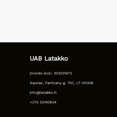
UAB Latakko
Įmonės kod.: 302531472
Kaunas, Partizanų g. 75C, LT-50308
info@latakko.lt
+370 52140634