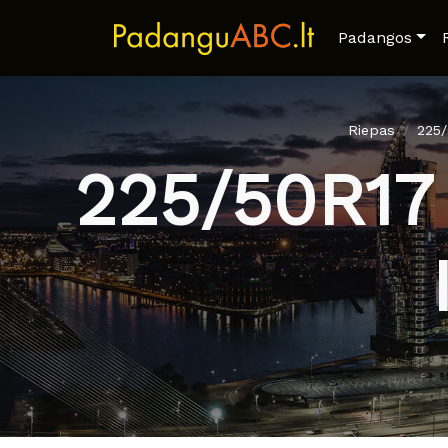
Padangos
Riepas
225
225/50R17