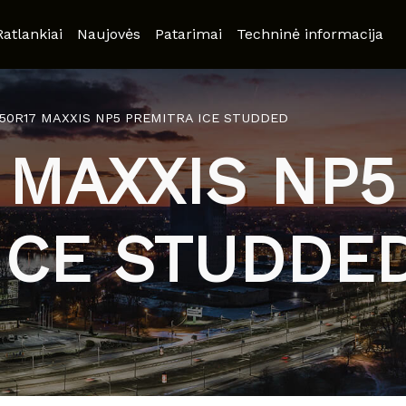
Ratlankiai
Naujovės
Patarimai
Techninė informacija
/50R17 MAXXIS NP5 PREMITRA ICE STUDDED
 MAXXIS NP
ICE STUDDE