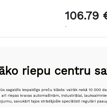
106.79 
-
āko riepu centru sav
jūs sagaidīs iespaidīgs preču klāsts: vairāk nekā 10 000 
 arī riepas kravas automašīnām, industriālai, lauksaimnie
jumu, savukārt tajos strādājošie speciālisti regulāri paau