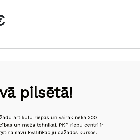
€
ā pilsētā!
dažādu artikulu riepas un vairāk nekā 300
cības un meža tehnikai. PKP riepu centri ir
gstina savu kvalifikāciju dažādos kursos.