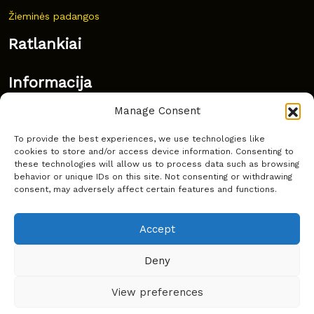
Žieminės padangos
Ratlankiai
Informacija
Manage Consent
Naujovės
To provide the best experiences, we use technologies like
Dažnai užduodami klausimai
cookies to store and/or access device information. Consenting to
these technologies will allow us to process data such as browsing
Kur nusipirkti?
behavior or unique IDs on this site. Not consenting or withdrawing
consent, may adversely affect certain features and functions.
Privatumas
Accept
Deny
Copyright © Latakko 2024
View preferences