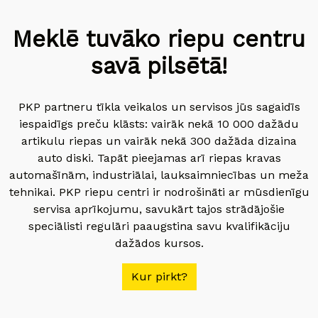
Meklē tuvāko riepu centru
savā pilsētā!
PKP partneru tīkla veikalos un servisos jūs sagaidīs
iespaidīgs preču klāsts: vairāk nekā 10 000 dažādu
artikulu riepas un vairāk nekā 300 dažāda dizaina
auto diski. Tapāt pieejamas arī riepas kravas
automašīnām, industriālai, lauksaimniecības un meža
tehnikai. PKP riepu centri ir nodrošināti ar mūsdienīgu
servisa aprīkojumu, savukārt tajos strādājošie
speciālisti regulāri paaugstina savu kvalifikāciju
dažādos kursos.
Kur pirkt?