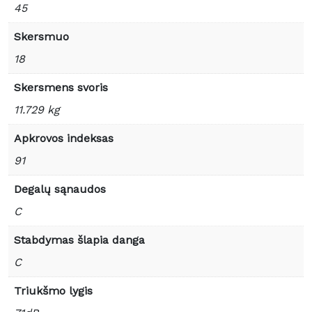
45
Skersmuo
18
Skersmens svoris
11.729 kg
Apkrovos indeksas
91
Degalų sąnaudos
C
Stabdymas šlapia danga
C
Triukšmo lygis