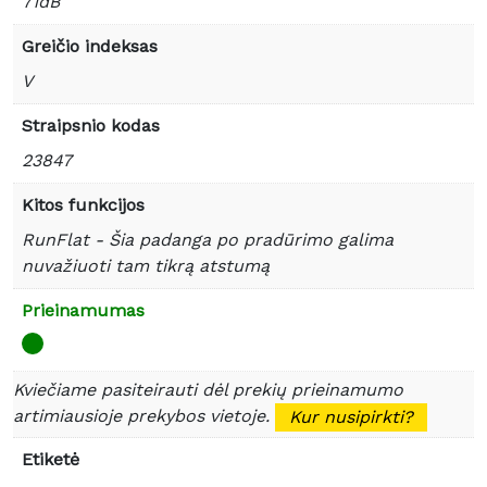
71dB
Greičio indeksas
V
Straipsnio kodas
23847
Kitos funkcijos
RunFlat - Šia padanga po pradūrimo galima
nuvažiuoti tam tikrą atstumą
Prieinamumas
Kviečiame pasiteirauti dėl prekių prieinamumo
artimiausioje prekybos vietoje.
Kur nusipirkti?
Etiketė