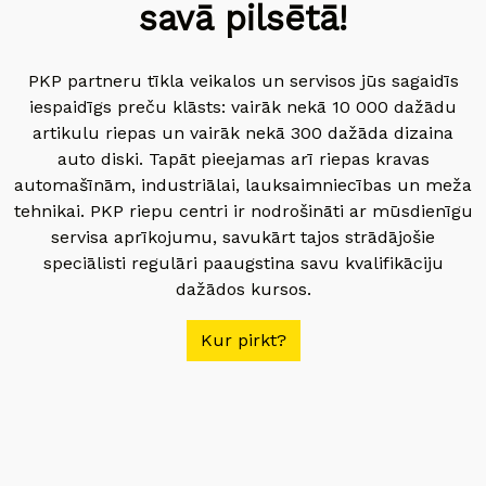
savā pilsētā!
PKP partneru tīkla veikalos un servisos jūs sagaidīs
iespaidīgs preču klāsts: vairāk nekā 10 000 dažādu
artikulu riepas un vairāk nekā 300 dažāda dizaina
auto diski. Tapāt pieejamas arī riepas kravas
automašīnām, industriālai, lauksaimniecības un meža
tehnikai. PKP riepu centri ir nodrošināti ar mūsdienīgu
servisa aprīkojumu, savukārt tajos strādājošie
speciālisti regulāri paaugstina savu kvalifikāciju
dažādos kursos.
Kur pirkt?