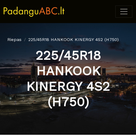
Riepas
225/45R18 HANKOOK KINERGY 4S2 (H750)
225/45R18
HANKOOK
KINERGY 4S2
(H750)