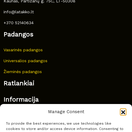
Kaunas, Partizanų g. 75C, LT-50308
info@latakko.lt
+370 52140634
Padangos
Vasarinės padangos
Universalios padangos
Žieminės padangos
Ratlankiai
Informacija
Manage Consent
Naujovės
To provide the best experiences, we use technologies like
Dažnai užduodami klausimai
cookies to store and/or access device information. Consenting to