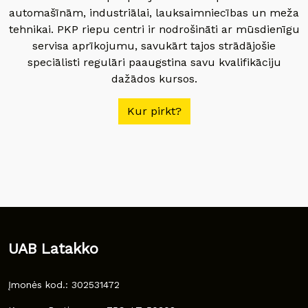
automašīnām, industriālai, lauksaimniecības un meža
tehnikai. PKP riepu centri ir nodrošināti ar mūsdienīgu
servisa aprīkojumu, savukārt tajos strādājošie
speciālisti regulāri paaugstina savu kvalifikāciju
dažādos kursos.
Kur pirkt?
UAB Latakko
Įmonės kod.: 302531472