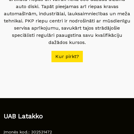
auto diski. Tapāt pieejamas arī riepas kravas
automašīnām, industriālai, lauksaimniecības un meža
tehnikai. PKP riepu centri ir nodrošināti ar mūsdienīgu
servisa aprīkojumu, savukārt tajos strādājošie
speciālisti regulāri paaugstina savu kvalifikāciju
dažādos kursos.
Kur pirkt?
UAB Latakko
Įmonės kod.: 302531472