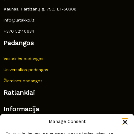
Kaunas, Partizanų g. 75C, LT-50308
info@latakko.lt
+370 52140634
Padangos
Vasarinės padangos
Universalios padangos
Žieminės padangos
Ratlankiai
Informacija
Manage Consent
Naujovės
To provide the best experiences, we use technologies like