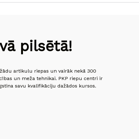
ā pilsētā!
dažādu artikulu riepas un vairāk nekā 300
cības un meža tehnikai. PKP riepu centri ir
gstina savu kvalifikāciju dažādos kursos.