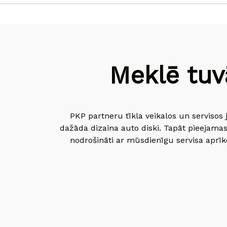
Meklē tuv
PKP partneru tīkla veikalos un servisos 
dažāda dizaina auto diski. Tapāt pieejamas
nodrošināti ar mūsdienīgu servisa aprīko