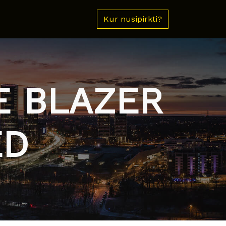
Kur nusipirkti?
E BLAZER
ED