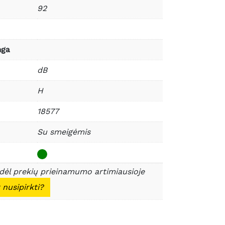
92
nga
dB
H
18577
Su smeigėmis
 dėl prekių prieinamumo artimiausioje
 nusipirkti?