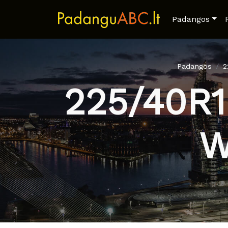
Padangos
Padangos
2
225/40R
W