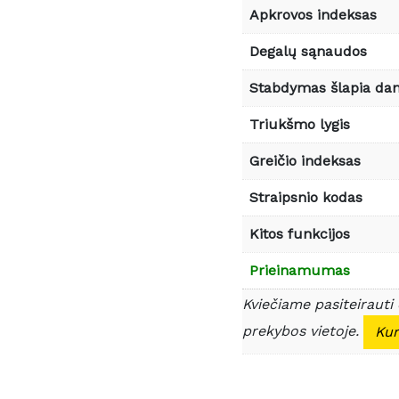
Apkrovos indeksas
Degalų sąnaudos
Stabdymas šlapia da
Triukšmo lygis
Greičio indeksas
Straipsnio kodas
Kitos funkcijos
Prieinamumas
Kviečiame pasiteirauti
prekybos vietoje.
Kur