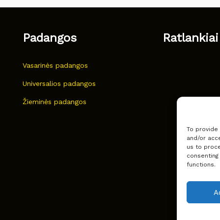
Padangos
Ratlankiai
Vasarinės padangos
Universalios padangos
Žieminės padangos
To provide
and/or acce
us to proce
consenting
functions.
A