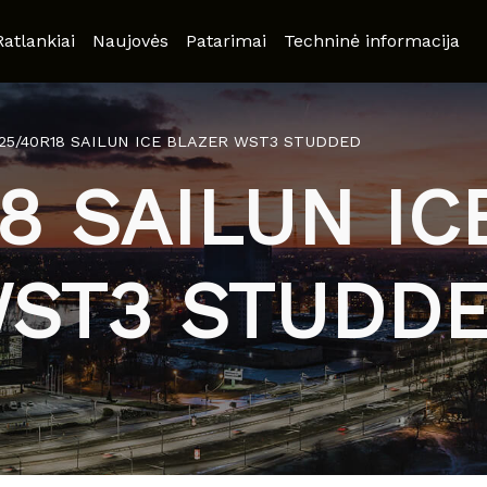
Ratlankiai
Naujovės
Patarimai
Techninė informacija
25/40R18 SAILUN ICE BLAZER WST3 STUDDED
18 SAILUN IC
ST3 STUDD