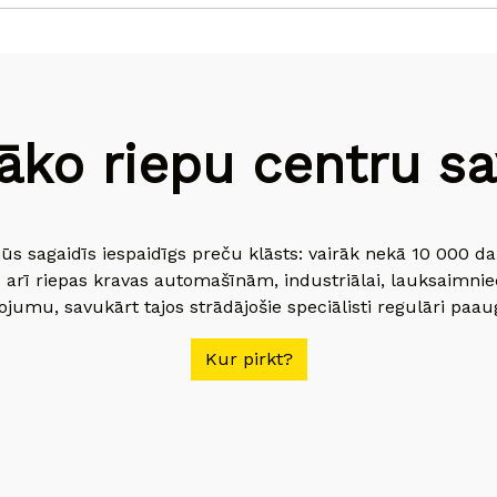
āko riepu centru sav
jūs sagaidīs iespaidīgs preču klāsts: vairāk nekā 10 000 
 arī riepas kravas automašīnām, industriālai, lauksaimnie
jumu, savukārt tajos strādājošie speciālisti regulāri paau
Kur pirkt?