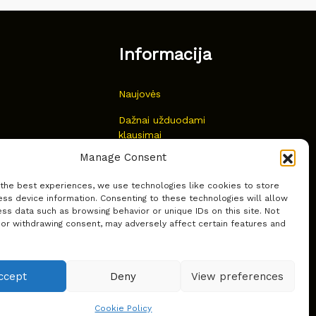
Informacija
Naujovės
Dažnai užduodami
klausimai
Manage Consent
Kur nusipirkti?
 the best experiences, we use technologies like cookies to store
Privatumas
ss device information. Consenting to these technologies will allow
ss data such as browsing behavior or unique IDs on this site. Not
 or withdrawing consent, may adversely affect certain features and
ccept
Deny
View preferences
Cookie Policy