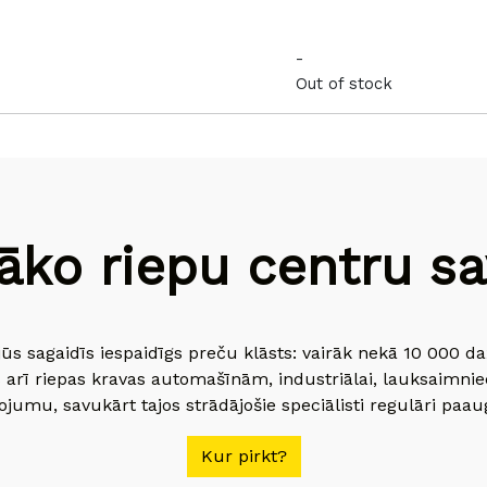
-
Out of stock
āko riepu centru sav
jūs sagaidīs iespaidīgs preču klāsts: vairāk nekā 10 000 
 arī riepas kravas automašīnām, industriālai, lauksaimnie
jumu, savukārt tajos strādājošie speciālisti regulāri paau
Kur pirkt?