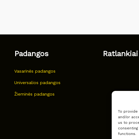
Padangos
Ratlankiai
Vasarinės padangos
Universalios padangos
Žieminės padangos
To provide
and/or acce
us to proce
consenting
functions.