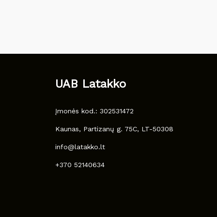
UAB Latakko
Įmonės kod.: 302531472
Kaunas, Partizanų g. 75C, LT-50308
info@latakko.lt
+370 52140634