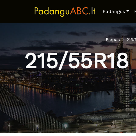
Padangos
Riepas
215
215/55R1