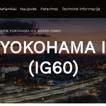
Ratlankiai
Naujovės
Patarimai
Techninė informacija
/55R18 YOKOHAMA ICE GUARD (IG60)
8 YOKOHAMA 
(IG60)