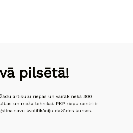
ā pilsētā!
dažādu artikulu riepas un vairāk nekā 300
cības un meža tehnikai. PKP riepu centri ir
gstina savu kvalifikāciju dažādos kursos.