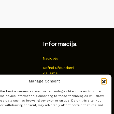
Informacija
Naujovės
Dažnai užduodami
klausimai
Manage Consent
Kur nusipirkti?
 the best experiences, we use technologies like cookies to store
Privatumas
ss device information. Consenting to these technologies will allow
ss data such as browsing behavior or unique IDs on this site. Not
 or withdrawing consent, may adversely affect certain features and