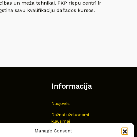
cības un meža tehnikai. PKP riepu centri ir
gstina savu kvalifikāciju dažādos kursos.
Informacija
Naujovės
Dažnai užduodami
klausimai
Manage Consent
Kur nusipirkti?