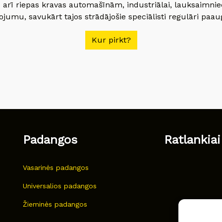
 arī riepas kravas automašīnām, industriālai, lauksaimnie
jumu, savukārt tajos strādājošie speciālisti regulāri paau
Kur pirkt?
Padangos
Ratlankiai
Vasarinės padangos
Universalios padangos
Žieminės padangos