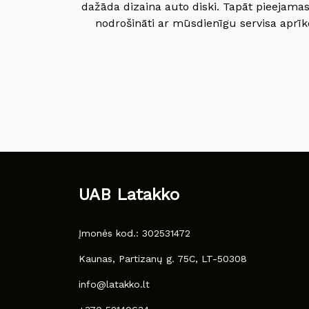
dažāda dizaina auto diski. Tapāt pieejamas
nodrošināti ar mūsdienīgu servisa aprīko
UAB Latakko
Įmonės kod.: 302531472
Kaunas, Partizanų g. 75C, LT-50308
info@latakko.lt