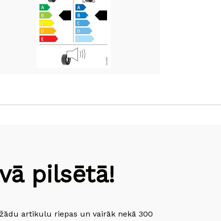
ā pilsētā!
dažādu artikulu riepas un vairāk nekā 300