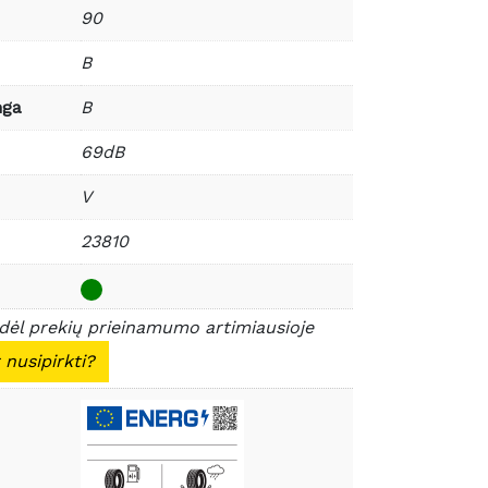
90
B
nga
B
69dB
V
23810
 dėl prekių prieinamumo artimiausioje
 nusipirkti?