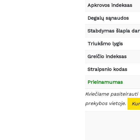
Apkrovos indeksas
Degalų sąnaudos
Stabdymas šlapia da
Triukšmo lygis
Greičio indeksas
Straipsnio kodas
Prieinamumas
Kviečiame pasiteirauti
prekybos vietoje.
Kur