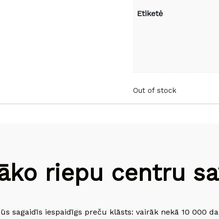
Etiketė
Out of stock
āko riepu centru sav
jūs sagaidīs iespaidīgs preču klāsts: vairāk nekā 10 000 