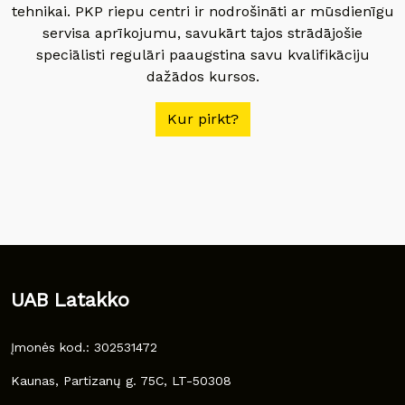
tehnikai. PKP riepu centri ir nodrošināti ar mūsdienīgu
servisa aprīkojumu, savukārt tajos strādājošie
speciālisti regulāri paaugstina savu kvalifikāciju
dažādos kursos.
Kur pirkt?
UAB Latakko
Įmonės kod.: 302531472
Kaunas, Partizanų g. 75C, LT-50308