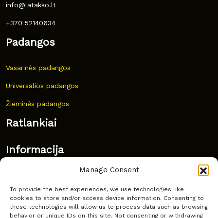
info@latakko.lt
+370 52140634
Padangos
Vasarinės padangos
Universalios padangos
Žieminės padangos
Ratlankiai
Informacija
Manage Consent
Naujovės
To provide the best experiences, we use technologies like
Dažnai užduodami klausimai
cookies to store and/or access device information. Consenting to
these technologies will allow us to process data such as browsing
Kur nusipirkti?
behavior or unique IDs on this site. Not consenting or withdrawing