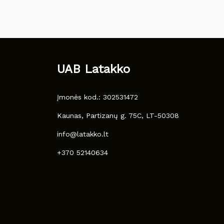
UAB Latakko
Įmonės kod.: 302531472
Kaunas, Partizanų g. 75C, LT-50308
info@latakko.lt
+370 52140634