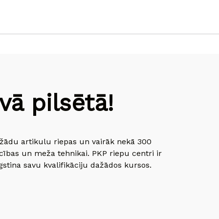
ā pilsētā!
dažādu artikulu riepas un vairāk nekā 300
cības un meža tehnikai. PKP riepu centri ir
gstina savu kvalifikāciju dažādos kursos.