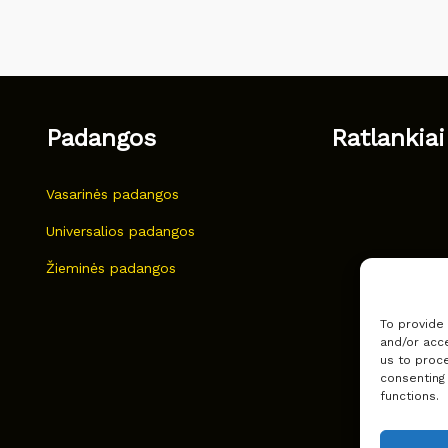
Padangos
Ratlankiai
Vasarinės padangos
Universalios padangos
Žieminės padangos
To provide
and/or acce
us to proce
consenting
functions.