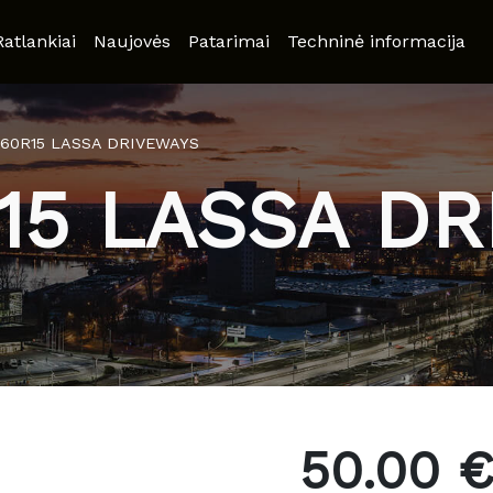
Ratlankiai
Naujovės
Patarimai
Techninė informacija
/60R15 LASSA DRIVEWAYS
15 LASSA D
50.00 