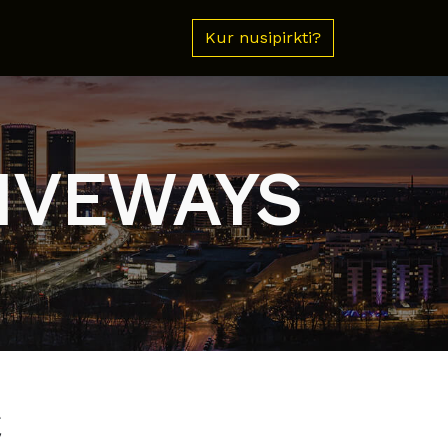
Kur nusipirkti?
RIVEWAYS
€