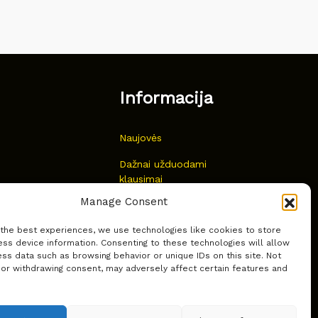
Informacija
Naujovės
Dažnai užduodami
klausimai
Manage Consent
Kur nusipirkti?
 the best experiences, we use technologies like cookies to store
Privatumas
ss device information. Consenting to these technologies will allow
ss data such as browsing behavior or unique IDs on this site. Not
 or withdrawing consent, may adversely affect certain features and