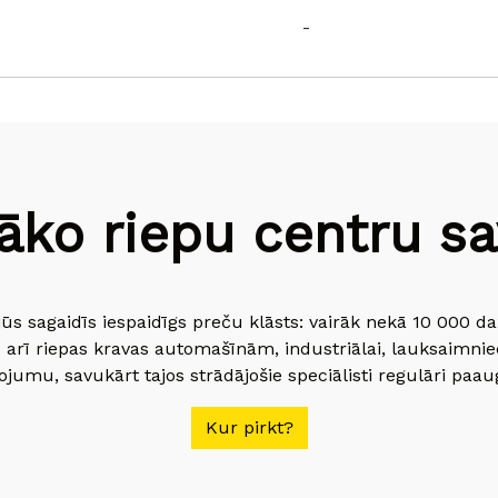
-
āko riepu centru sav
jūs sagaidīs iespaidīgs preču klāsts: vairāk nekā 10 000 
 arī riepas kravas automašīnām, industriālai, lauksaimnie
jumu, savukārt tajos strādājošie speciālisti regulāri paau
Kur pirkt?