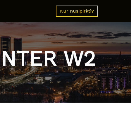
Kur nusipirkti?
WINTER W2