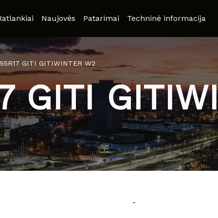
Ratlankiai
Naujovės
Patarimai
Techninė informacija
/55R17 GITI GITIWINTER W2
7 GITI GITI
-