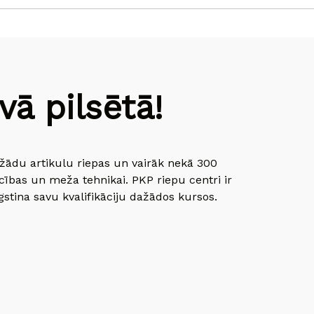
ā pilsētā!
dažādu artikulu riepas un vairāk nekā 300
cības un meža tehnikai. PKP riepu centri ir
gstina savu kvalifikāciju dažādos kursos.