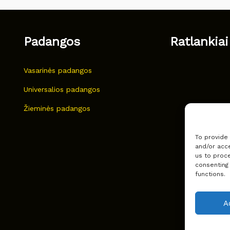
Padangos
Ratlankiai
Vasarinės padangos
Universalios padangos
Žieminės padangos
To provide
and/or acce
us to proce
consenting
functions.
A