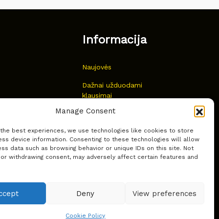
Informacija
Naujovės
Dažnai užduodami
klausimai
Manage Consent
Kur nusipirkti?
 the best experiences, we use technologies like cookies to store
Privatumas
ss device information. Consenting to these technologies will allow
ss data such as browsing behavior or unique IDs on this site. Not
 or withdrawing consent, may adversely affect certain features and
ccept
Deny
View preferences
Cookie Policy