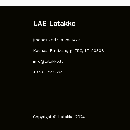
UAB Latakko
Įmonės kod.: 302531472
Kaunas, Partizanų g. 75C, LT-50308
info@latakko.lt
+370 52140634
Copyright © Latakko 2024