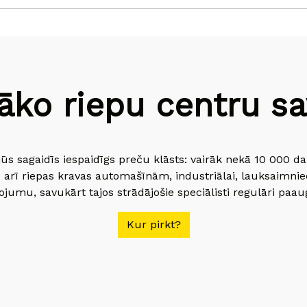
āko riepu centru sav
jūs sagaidīs iespaidīgs preču klāsts: vairāk nekā 10 000 
 arī riepas kravas automašīnām, industriālai, lauksaimnie
jumu, savukārt tajos strādājošie speciālisti regulāri paau
Kur pirkt?