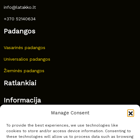
info@latakko.lt
+370 52140634
Padangos
Vasarinės padangos
Universalios padangos
Žieminės padangos
Ratlankiai
Informacija
Manage Consent
Naujovės
To provide the best experiences, we use technologies like
Dažnai užduodami klausimai
cookies to store and/or access device information. Consenting to
these technologies will allow us to process data such as browsing
Kur nusipirkti?