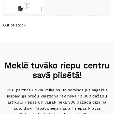
Out of stock
Meklē tuvāko riepu centru
savā pilsētā!
PKP partneru tīkla veikalos un servisos jūs sagaidīs
iespaidīgs preču klāsts: vairāk nekā 10 000 dažādu
artikulu riepas un vairāk nekā 300 dažāda dizaina
auto diski. Tapāt pieejamas arī riepas kravas