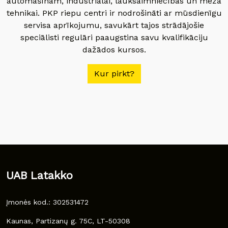
automašīnām, industriālai, lauksaimniecības un meža
tehnikai. PKP riepu centri ir nodrošināti ar mūsdienīgu
servisa aprīkojumu, savukārt tajos strādājošie
speciālisti regulāri paaugstina savu kvalifikāciju
dažādos kursos.
Kur pirkt?
UAB Latakko
Įmonės kod.: 302531472
Kaunas, Partizanų g. 75C, LT-50308