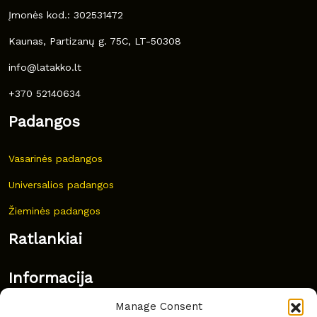
Įmonės kod.: 302531472
Kaunas, Partizanų g. 75C, LT-50308
info@latakko.lt
+370 52140634
Padangos
Vasarinės padangos
Universalios padangos
Žieminės padangos
Ratlankiai
Informacija
Manage Consent
Naujovės