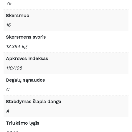
75
Skersmuo
16
Skersmens svoris
13.394 kg
Apkrovos indeksas
110/108
Degalų sąnaudos
C
Stabdymas šlapia danga
A
Triukšmo lygis