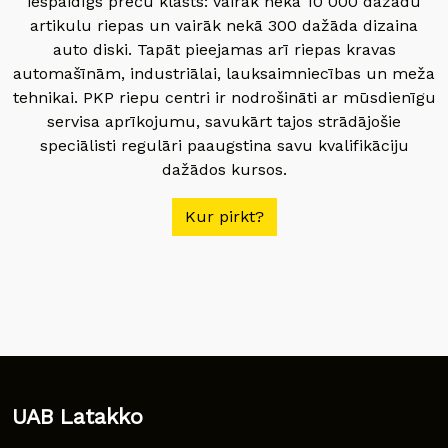
iespaidīgs preču klāsts: vairāk nekā 10 000 dažādu
artikulu riepas un vairāk nekā 300 dažāda dizaina
auto diski. Tapāt pieejamas arī riepas kravas
automašīnām, industriālai, lauksaimniecības un meža
tehnikai. PKP riepu centri ir nodrošināti ar mūsdienīgu
servisa aprīkojumu, savukārt tajos strādājošie
speciālisti regulāri paaugstina savu kvalifikāciju
dažādos kursos.
Kur pirkt?
UAB Latakko