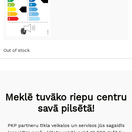
Out of stock
Meklē tuvāko riepu centru
savā pilsētā!
PKP partneru tīkla veikalos un servisos jūs sagaidīs