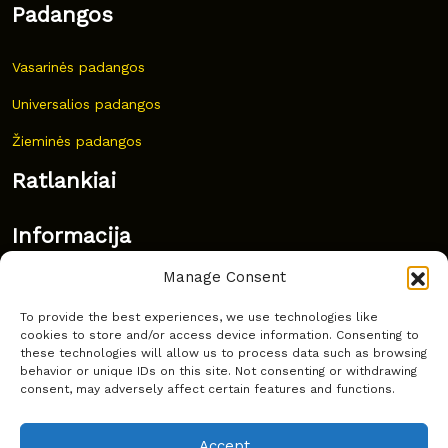
Padangos
Vasarinės padangos
Universalios padangos
Žieminės padangos
Ratlankiai
Informacija
Manage Consent
Naujovės
To provide the best experiences, we use technologies like
Dažnai užduodami klausimai
cookies to store and/or access device information. Consenting to
these technologies will allow us to process data such as browsing
Kur nusipirkti?
behavior or unique IDs on this site. Not consenting or withdrawing
consent, may adversely affect certain features and functions.
Privatumas
Accept