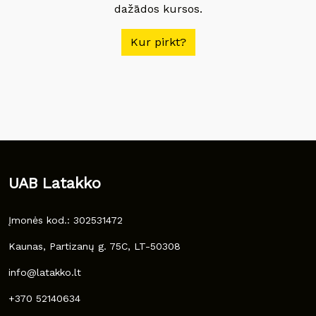
dažādos kursos.
Kur pirkt?
UAB Latakko
Įmonės kod.: 302531472
Kaunas, Partizanų g. 75C, LT-50308
info@latakko.lt
+370 52140634