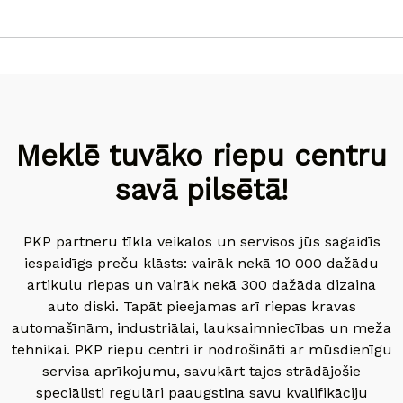
Meklē tuvāko riepu centru
savā pilsētā!
PKP partneru tīkla veikalos un servisos jūs sagaidīs
iespaidīgs preču klāsts: vairāk nekā 10 000 dažādu
artikulu riepas un vairāk nekā 300 dažāda dizaina
auto diski. Tapāt pieejamas arī riepas kravas
automašīnām, industriālai, lauksaimniecības un meža
tehnikai. PKP riepu centri ir nodrošināti ar mūsdienīgu
servisa aprīkojumu, savukārt tajos strādājošie
speciālisti regulāri paaugstina savu kvalifikāciju