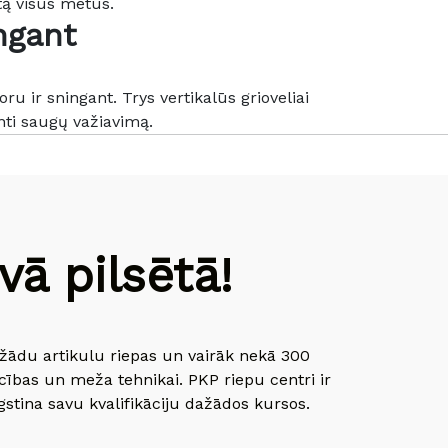
tą visus metus.
ngant
ru ir sningant. Trys vertikalūs grioveliai
inti saugų važiavimą.
ā pilsētā!
dažādu artikulu riepas un vairāk nekā 300
cības un meža tehnikai. PKP riepu centri ir
gstina savu kvalifikāciju dažādos kursos.