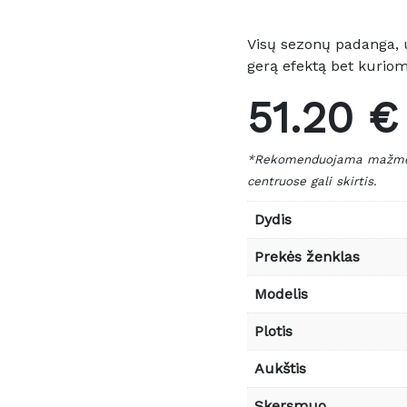
Visų sezonų padanga, u
gerą efektą bet kuriom
51.20 €
*Rekomenduojama mažmeni
centruose gali skirtis.
Dydis
Prekės ženklas
Modelis
Plotis
Aukštis
Skersmuo