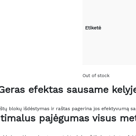
Etiketė
Out of stock
Geras efektas sausame kelyj
tų blokų išdėstymas ir raštas pagerina jos efektyvumą s
timalus pajėgumas visus me