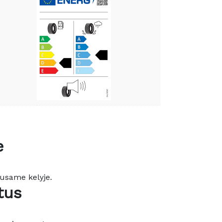
e
ausame kelyje.
tus