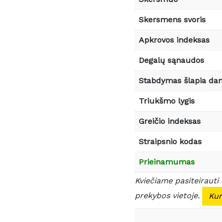
Skersmens svoris
Apkrovos indeksas
Degalų sąnaudos
Stabdymas šlapia da
Triukšmo lygis
Greičio indeksas
Straipsnio kodas
Prieinamumas
Kviečiame pasiteirauti
prekybos vietoje.
Kur