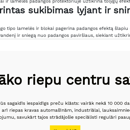
liai ir lamelės padangos protektoriuje užtikrina tolygų efek
rintas sukibimas lyjant ir sni
go tipo lamelės ir blokai pagerina padangos efektą šlapiu o
vandenį ir sniegą nuo padangos paviršiaus, siekiant užtikr
āko riepu centru sav
jūs sagaidīs iespaidīgs preču klāsts: vairāk nekā 10 000 
 arī riepas kravas automašīnām, industriālai, lauksaimnie
jumu, savukārt tajos strādājošie speciālisti regulāri paau