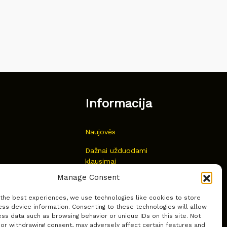
Informacija
Naujovės
Dažnai užduodami
klausimai
Manage Consent
Kur nusipirkti?
 the best experiences, we use technologies like cookies to store
Privatumas
ss device information. Consenting to these technologies will allow
ss data such as browsing behavior or unique IDs on this site. Not
 or withdrawing consent, may adversely affect certain features and