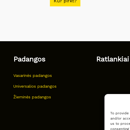
Kur pirkt?
Padangos
Ratlankiai
Vasarinės padangos
Universalios padangos
Žieminės padangos
To provide
and/or acce
us to proce
consenting