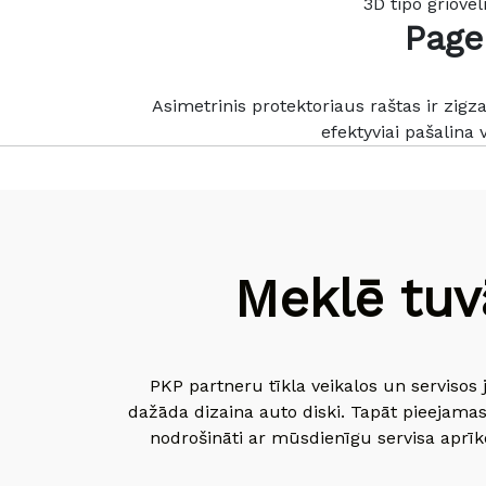
3D tipo griove
Page
Asimetrinis protektoriaus raštas ir zigza
efektyviai pašalina 
Meklē tuv
PKP partneru tīkla veikalos un servisos 
dažāda dizaina auto diski. Tapāt pieejamas
nodrošināti ar mūsdienīgu servisa aprīko