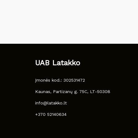
UAB Latakko
Įmonės kod.: 302531472
Kaunas, Partizanų g. 75C, LT-50308
info@latakko.lt
+370 52140634