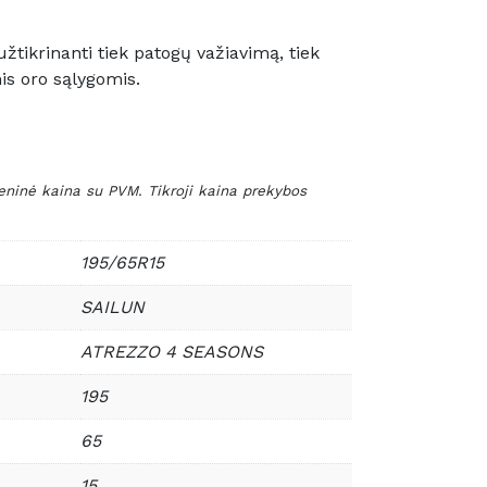
žtikrinanti tiek patogų važiavimą, tiek
is oro sąlygomis.
nė kaina su PVM. Tikroji kaina prekybos
195/65R15
SAILUN
ATREZZO 4 SEASONS
195
65
15