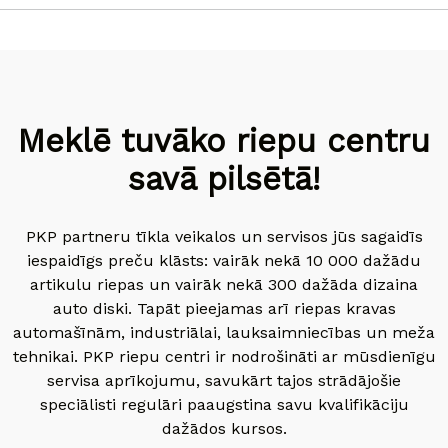
Meklē tuvāko riepu centru
savā pilsētā!
PKP partneru tīkla veikalos un servisos jūs sagaidīs
iespaidīgs preču klāsts: vairāk nekā 10 000 dažādu
artikulu riepas un vairāk nekā 300 dažāda dizaina
auto diski. Tapāt pieejamas arī riepas kravas
automašīnām, industriālai, lauksaimniecības un meža
tehnikai. PKP riepu centri ir nodrošināti ar mūsdienīgu
servisa aprīkojumu, savukārt tajos strādājošie
speciālisti regulāri paaugstina savu kvalifikāciju
dažādos kursos.