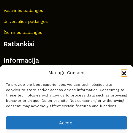
Vasarinės padangos
Universalios padangos
Žieminės padangos
Ratlankiai
Informacija
Manage Consent
Naujovės
To provide the best experiences, we use technologies like
Dažnai užduodami klausimai
cookies to store and/or access device information. Consenting to
these technologies will allow us to process data such as browsing
Kur nusipirkti?
behavior or unique IDs on this site. Not consenting or withdrawing
consent, may adversely affect certain features and functions.
Privatumas
Accept