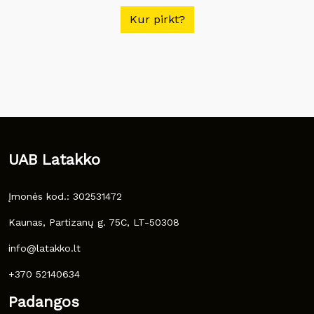
Kur pirkt?
UAB Latakko
Įmonės kod.: 302531472
Kaunas, Partizanų g. 75C, LT-50308
info@latakko.lt
+370 52140634
Padangos